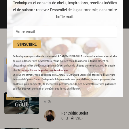
Techniques et conseils de chefs, inspirations, recettes inédites
JE M'ABONNE
et de saison : recevez l’essentiel de la gastronomie, dans votre
DÉJÀ ABONNÉ(E) ? JE ME CONNECTE
boîte mail.
L'ACADÉMIE DU GOÛT VOUS
S'INSCRIRE
RECOMMANDE
En tant que responsable de traitement, ACADEMIE DU GOUT traite votre adresse email afin
Verveine
à
la
pêche
de vous adresser des newsletters. Vous pouvez vous désinscrire à tout moment en
PREMIUM
71
cliquant sur le lien de désinscription présent en bas de chaque communication. En savoir
plus la
notre politique de protection des données
.
En vous inscrivant, vous acceptez qu'ACADEMIE DU GOUT utilise des traceurs d’ouverture
Par
Académie du Goût
de courriel (“pixels”) afin d’adapter la fréquence de ses newsletters, de vous proposer des
LA RÉDACTION
contenus plus pertinents, de mesurer la performance de ses newsletters et des publicités
qu’elles peuvent contenir et de gérer ses listes de diffusion.
Poudre
de
verveine
PREMIUM
37
Par
Cédric Grolet
CHEF PÂTISSIER