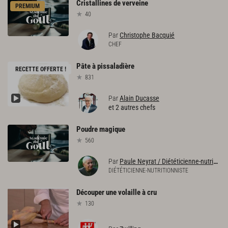
Cristallines
de
verveine
PREMIUM
40
Par
Christophe Bacquié
CHEF
Pâte
à
pissaladière
RECETTE OFFERTE !
831
Par
Alain Ducasse
et 2 autres chefs
Poudre
magique
560
Par
Paule Neyrat / Diététicienne-nutritionniste
DIÉTÉTICIENNE-NUTRITIONNISTE
Découper
une
volaille
à
cru
130