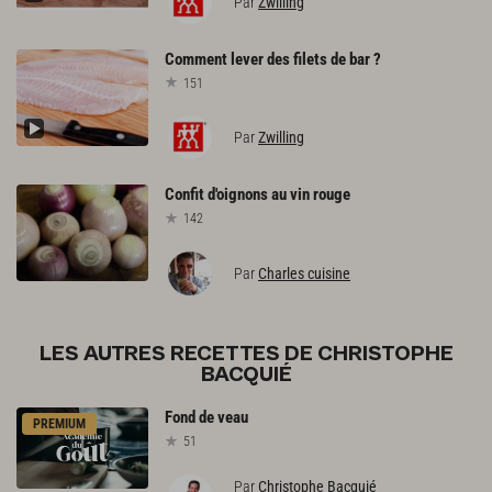
Par
Zwilling
Comment
lever
des
filets
de
bar
?
151
Par
Zwilling
Confit
d'oignons
au
vin
rouge
142
Par
Charles cuisine
LES AUTRES RECETTES DE CHRISTOPHE
BACQUIÉ
Fond
de
veau
PREMIUM
51
Par
Christophe Bacquié