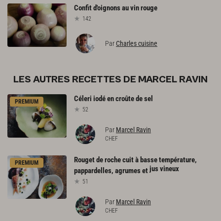
Confit
d'oignons
au
vin
rouge
142
Par
Charles cuisine
LES AUTRES RECETTES DE MARCEL RAVIN
Céleri
iodé
en
croûte
de
sel
PREMIUM
52
Par
Marcel Ravin
CHEF
Rouget de roche cuit à basse température,
PREMIUM
jus vineux
pappardelles, agrumes et
51
Par
Marcel Ravin
CHEF