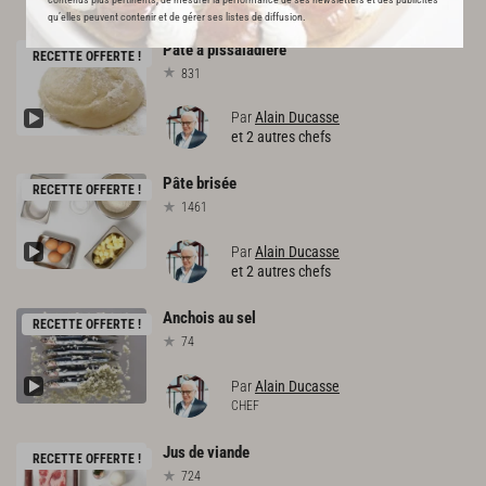
RECOMMANDE
qu’elles peuvent contenir et de gérer ses listes de diffusion.
Pâte
à
pissaladière
RECETTE OFFERTE !
831
Par
Alain Ducasse
et 2 autres chefs
Pâte
brisée
RECETTE OFFERTE !
1461
Par
Alain Ducasse
et 2 autres chefs
Anchois
au
sel
RECETTE OFFERTE !
74
Par
Alain Ducasse
CHEF
Jus
de
viande
RECETTE OFFERTE !
724