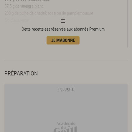
37,5 g de vinaigre blanc
200 g de pulpe de chadek rose ou de pamplemousse
6 g d’agar-agar
40 g de jus de citron vert
Cette recette est réservée aux abonnés Premium
Poivre baie de sansho
JE M'ABONNE
PRÉPARATION