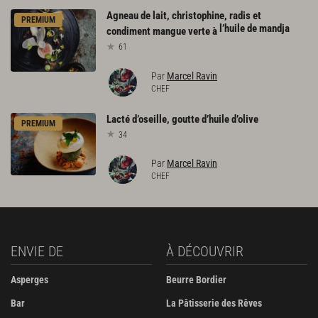
Agneau de lait, christophine, radis et
PREMIUM
l’huile de mandja
condiment mangue verte à
61
Par
Marcel Ravin
CHEF
Lacté
d’oseille,
goutte
d’huile
d’olive
PREMIUM
34
Par
Marcel Ravin
CHEF
ENVIE DE
À DÉCOUVRIR
Asperges
Beurre Bordier
Bar
La Pâtisserie des Rêves