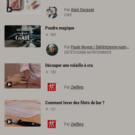
Par
Alain Ducasse
CHEF
Poudre
magique
560
Par
Paule Neyrat / Diététicienne-nutritionniste
DIÉTÉTICIENNE-NUTRITIONNISTE
Découper
une
volaille
à
cru
130
Par
Zwilling
Comment
lever
des
filets
de
bar
?
151
Par
Zwilling