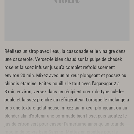
Réalisez un sirop avec l’eau, la cassonade et le vinaigre dans
une casserole. Versez-le bien chaud sur la pulpe de chadek
rose et laissez infuser jusqu’à complet refroidissement
environ 20 min. Mixez avec un mixeur plongeant et passez au
chinois étamine. Faites bouillir le tout avec l’agar-agar 2 à
3 min environ, versez dans un récipient creux de type cul-de-
poule et laissez prendre au réfrigérateur. Lorsque le mélange a
pris une texture gélatineuse, mixez au mixeur plongeant ou au
blender afin d’obtenir une pommade bien lisse, puis ajoutez le
jus de citron vert pour casser l’amertume ainsi qu’un tour de
moulin de poivre baie Sansho. Mettez en pipettes pour le