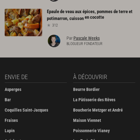
Epaule de veau aux épices, pommes de terre et
en cocotte
potimarron, cuisson
312
Par
Pascale Weeks
BLOGUEUR FONDATEUR
ENVIE DE
À DÉCOUVRIR
Asperges
Beurre Bordier
Bar
La Pâtisserie des Rêves
Coquilles Saint-Jacques
Boucherie Metzger et André
Fraises
Maison Viennet
Lapin
Poissonnerie Vianey