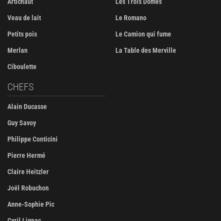
Artichaut
Les Trois Dômes
Veau de lait
Le Romano
Petits pois
Le Camion qui fume
Merlan
La Table des Merville
Ciboulette
CHEFS
Alain Ducasse
Guy Savoy
Philippe Conticini
Pierre Hermé
Claire Heitzler
Joël Robuchon
Anne-Sophie Pic
Cyril Lignac