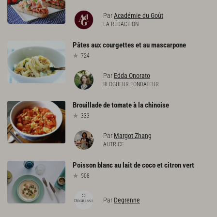
Par
Académie du Goût
LA RÉDACTION
Pâtes
aux
courgettes
et
au
mascarpone
724
Par
Edda Onorato
BLOGUEUR FONDATEUR
Brouillade
de
tomate
à
la
chinoise
333
Par
Margot Zhang
AUTRICE
Poisson
blanc
au
lait
de
coco
et
citron
vert
508
Par
Degrenne