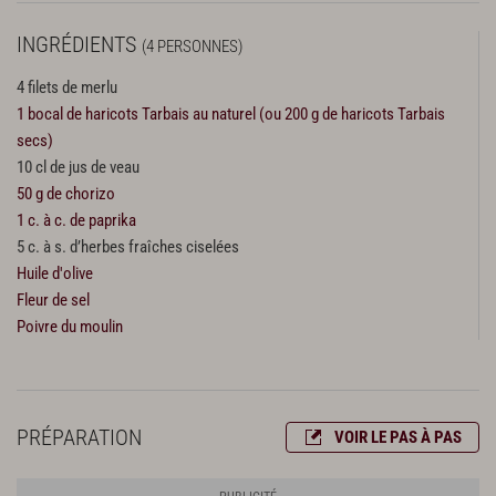
INGRÉDIENTS
(4 PERSONNES)
4 filets de merlu
1 bocal de haricots Tarbais au naturel (ou 200 g de haricots Tarbais
secs)
10 cl de jus de veau
50 g de chorizo
1 c. à c. de paprika
5 c. à s. d’herbes fraîches ciselées
Huile d'olive
Fleur de sel
Poivre du moulin
PRÉPARATION
VOIR LE PAS À PAS