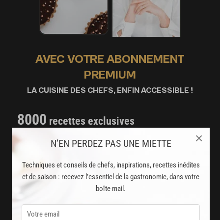
AVEC VOTRE ABONNEMENT
PREMIUM
LA CUISINE DES CHEFS, ENFIN ACCESSIBLE !
8000
recettes exclusives
partagées par vos chefs préférés
×
N’EN PERDEZ PAS UNE MIETTE
2000
vidéos de recettes
Techniques et conseils de chefs, inspirations, recettes inédites
et techniques de cuisine et pâtisserie
et de saison : recevez l’essentiel de la gastronomie, dans votre
boîte mail.
Des nouveautés
disponibles chaque semaine