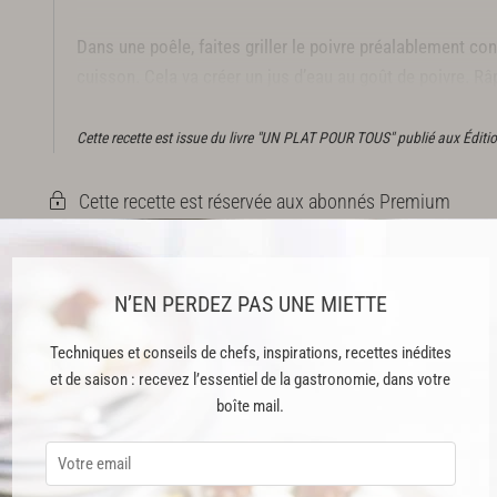
Dans une poêle, faites griller le poivre préalablement co
cuisson. Cela va créer un jus d’eau au goût de poivre. Râ
détendez-le avec un peu d’eau de cuisson, pour créer un
Cette recette est issue du livre "UN PLAT POUR TOUS" publié aux Éditi
Cette recette est réservée aux abonnés Premium
N’EN PERDEZ PAS UNE MIETTE
ABONNEMENT PREMIUM
Techniques et conseils de chefs, inspirations, recettes inédites
 ENFIN ACCESSIBLE !
et de saison : recevez l’essentiel de la gastronomie, dans votre
boîte mail.
es
préférés