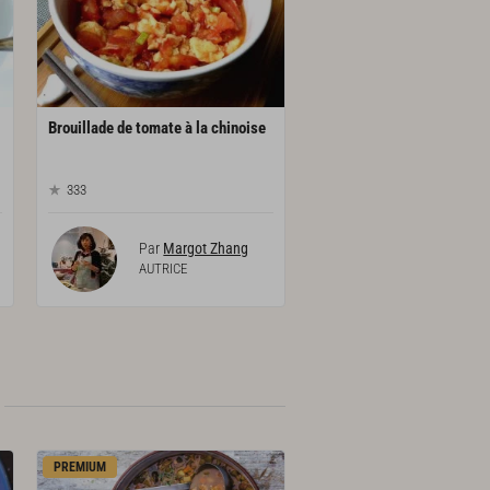
Brouillade
de
tomate
à
la
chinoise
333
Par
Margot Zhang
AUTRICE
PREMIUM