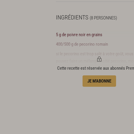
INGRÉDIENTS
(8 PERSONNES)
5 g de poivre noir en grains
400/500 g de pecorino romain
si le pecorino est trop salé à votre goût, vous
pouvez faire un mélange moitié pecorino, moi
parmesan.
Cette recette est réservée aux abonnés Pr
900 g de pâtes linguine
JE M'ABONNE