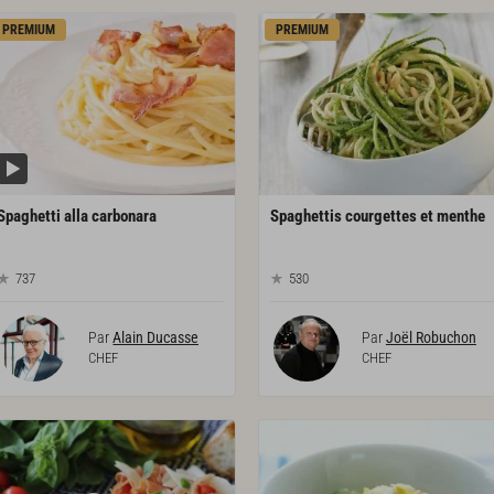
PREMIUM
PREMIUM
Spaghetti
alla
carbonara
Spaghettis
courgettes
et
menthe
737
530
Par
Alain Ducasse
Par
Joël Robuchon
CHEF
CHEF