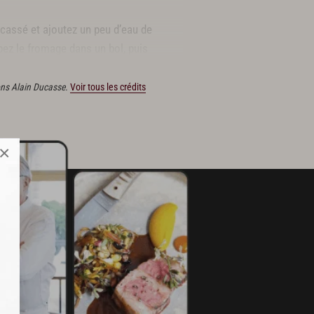
ncassé et ajoutez un peu d’eau de
pez le fromage dans un bol, puis
e sorte de crème fromagère.
ons Alain Ducasse.
Voir tous les crédits
×