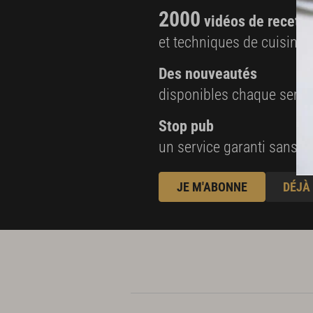
2000
vidéos de recette
et techniques de cuisine e
Des nouveautés
disponibles chaque sema
Stop pub
un service garanti sans pu
JE M'ABONNE
DÉJÀ