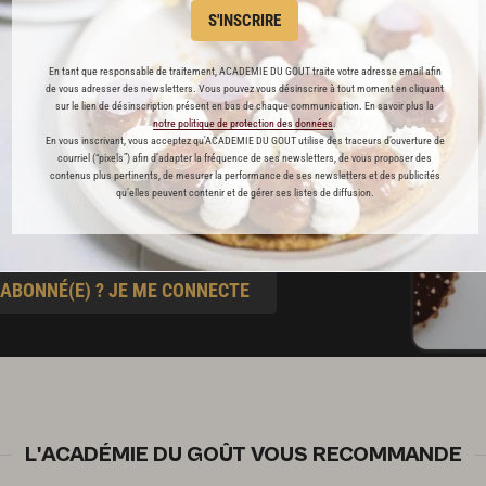
S'INSCRIRE
s
t pâtisserie
En tant que responsable de traitement, ACADEMIE DU GOUT traite votre adresse email afin
de vous adresser des newsletters. Vous pouvez vous désinscrire à tout moment en cliquant
sur le lien de désinscription présent en bas de chaque communication. En savoir plus la
notre politique de protection des données
.
ine
En vous inscrivant, vous acceptez qu'ACADEMIE DU GOUT utilise des traceurs d’ouverture de
courriel (“pixels”) afin d’adapter la fréquence de ses newsletters, de vous proposer des
contenus plus pertinents, de mesurer la performance de ses newsletters et des publicités
qu’elles peuvent contenir et de gérer ses listes de diffusion.
blicité
 ABONNÉ(E) ? JE ME CONNECTE
L'ACADÉMIE DU GOÛT VOUS RECOMMANDE