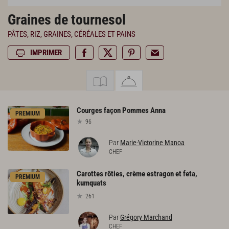
Graines de tournesol
PÂTES, RIZ, GRAINES, CÉRÉALES ET PAINS
IMPRIMER
Courges
façon
Pommes
Anna
PREMIUM
96
Par
Marie-Victorine Manoa
CHEF
Carottes rôties, crème estragon et feta,
PREMIUM
kumquats
261
Par
Grégory Marchand
CHEF