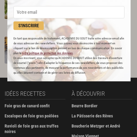
crues
44
Par
Romain Meder
S'INSCRIRE
et 2 autres chefs
En tant que responsable de traitement, ACADEMIE DU GOUT traite votre adresse email afin
Crackers
aux
graines
PREMIUM
de vous adresser des newsletters. Vous pouvez vous désinscrire à tout moment en
343
cliquant sur le lien de désinscription présent en bas de chaque communication. En savoir
plus la
notre politique de protection des données
.
En vous inscrivant, vous acceptez qu'ACADEMIE DU GOUT utilise des traceurs d’ouverture
Par
Académie du Goût
de courriel (“pixels”) afin d’adapter la fréquence de ses newsletters, de vous proposer des
LA RÉDACTION
contenus plus pertinents, de mesurer la performance de ses newsletters et des publicités
qu’elles peuvent contenir et de gérer ses listes de diffusion.
IDÉES RECETTES
À DÉCOUVRIR
Foie gras de canard confit
Beurre Bordier
Escalopes de foie gras poêlées
La Pâtisserie des Rêves
Ravioli de foie gras aux truffes
Boucherie Metzger et André
noires
Maison Viennet