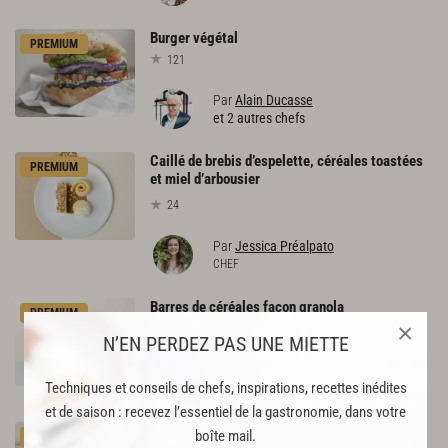
Burger
végétal
PREMIUM
121
Par
Alain Ducasse
et 2 autres chefs
Caillé de brebis d’espelette, céréales toastées
PREMIUM
et miel d’arbousier
24
Par
Jessica Préalpato
CHEF
Barres
de
céréales
façon
granola
PREMIUM
×
216
N’EN PERDEZ PAS UNE MIETTE
Par
Jessica Préalpato
Techniques et conseils de chefs, inspirations, recettes inédites
CHEF
et de saison : recevez l’essentiel de la gastronomie, dans votre
Velouté d’ortie, croûtons de graines & herbes
boîte mail.
PREMIUM