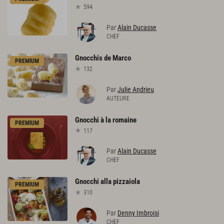
594
Par
Alain Ducasse
CHEF
Gnocchis
de
Marco
PREMIUM
132
Par
Julie Andrieu
AUTEURE
Gnocchi
à
la
romaine
PREMIUM
117
Par
Alain Ducasse
CHEF
Gnocchi
alla
pizzaiola
PREMIUM
310
Par
Denny Imbroisi
CHEF