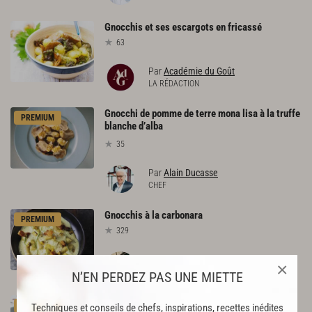
Gnocchis
et
ses
escargots
en
fricassé
63
Par
Académie du Goût
LA RÉDACTION
Gnocchi de pomme de terre mona lisa à la truffe
PREMIUM
blanche d’alba
35
Par
Alain Ducasse
CHEF
Gnocchis
à
la
carbonara
PREMIUM
329
Par
Julien Duboué
×
CHEF
N’EN PERDEZ PAS UNE MIETTE
Gnocchis
aux
épinards
PREMIUM
Techniques et conseils de chefs, inspirations, recettes inédites