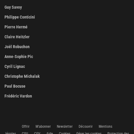
Guy Savoy
Philippe Conticini
Pierre Hermé
Claire Heitzler
Joël Robuchon
Anne-Sophie Pic
Cyril Lignac
Christophe Michalak
Paul Bocuse
Frédéric Vardon
Offrir
M'abonner
Newsletter
Découvrir
Mentions
légales
CGU
CGV
Aide
Cookies
Gérer les cookies
Protection des