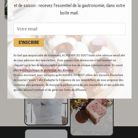
173
et de saison : recevez l’essentiel de la gastronomie, dans votre
boîte mail.
Par
Julie Andrieu
AUTEURE
S'INSCRIRE
En tant que responsable de traitement, ACADEMIE DU GOUT traite votre adresse email afin
de vous adresser des newsletters. Vous pouvez vous désinscrire à tout moment en
cliquant sur le lien de désinscription présent en bas de chaque communication. En savoir
plus la
notre politique de protection des données
.
En vous inscrivant, vous acceptez qu'ACADEMIE DU GOUT utilise des traceurs d’ouverture
de courriel (“pixels”) afin d’adapter la fréquence de ses newsletters, de vous proposer des
contenus plus pertinents, de mesurer la performance de ses newsletters et des publicités
qu’elles peuvent contenir et de gérer ses listes de diffusion.