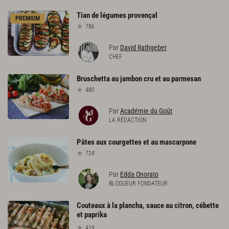
Tian
de
légumes
provençal
PREMIUM
786
Par
David Rathgeber
CHEF
Bruschetta
au
jambon
cru
et
au
parmesan
480
Par
Académie du Goût
LA RÉDACTION
Pâtes
aux
courgettes
et
au
mascarpone
724
Par
Edda Onorato
BLOGUEUR FONDATEUR
Couteaux à la plancha, sauce au citron, cébette
et paprika
419