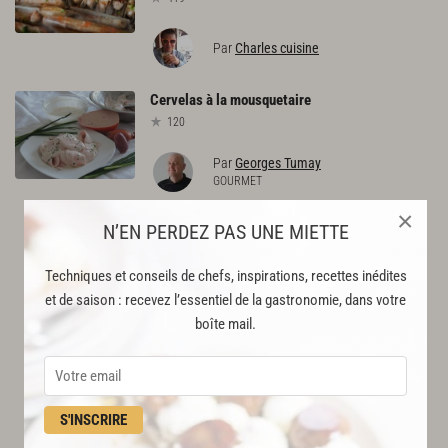
Par
Charles cuisine
Cervelas
à
la
mousquetaire
120
Par
Georges Tumay
GOURMET
×
N’EN PERDEZ PAS UNE MIETTE
Techniques et conseils de chefs, inspirations, recettes inédites
et de saison : recevez l’essentiel de la gastronomie, dans votre
boîte mail.
S'INSCRIRE