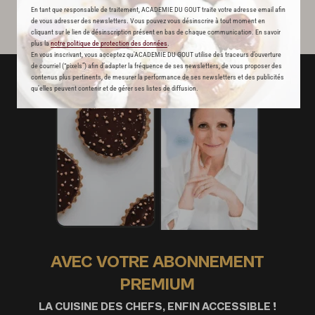
En tant que responsable de traitement, ACADEMIE DU GOUT traite votre adresse email afin
de vous adresser des newsletters. Vous pouvez vous désinscrire à tout moment en
cliquant sur le lien de désinscription présent en bas de chaque communication. En savoir
plus la
notre politique de protection des données
.
En vous inscrivant, vous acceptez qu'ACADEMIE DU GOUT utilise des traceurs d’ouverture
de courriel (“pixels”) afin d’adapter la fréquence de ses newsletters, de vous proposer des
contenus plus pertinents, de mesurer la performance de ses newsletters et des publicités
qu’elles peuvent contenir et de gérer ses listes de diffusion.
AVEC VOTRE ABONNEMENT
PREMIUM
LA CUISINE DES CHEFS, ENFIN ACCESSIBLE !