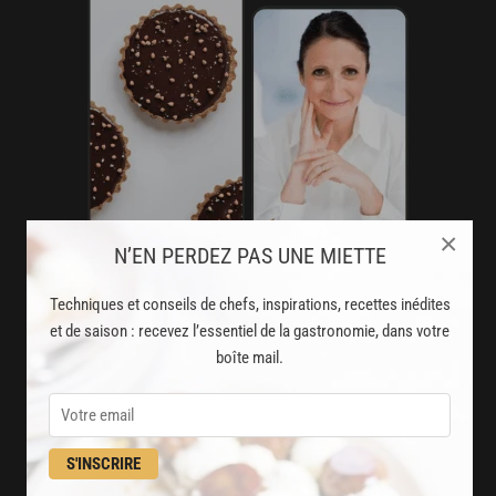
×
N’EN PERDEZ PAS UNE MIETTE
AVEC VOTRE ABONNEMENT
Techniques et conseils de chefs, inspirations, recettes inédites
PREMIUM
et de saison : recevez l’essentiel de la gastronomie, dans votre
LA CUISINE DES CHEFS, ENFIN ACCESSIBLE !
boîte mail.
8000
recettes exclusives
partagées par vos chefs préférés
S'INSCRIRE