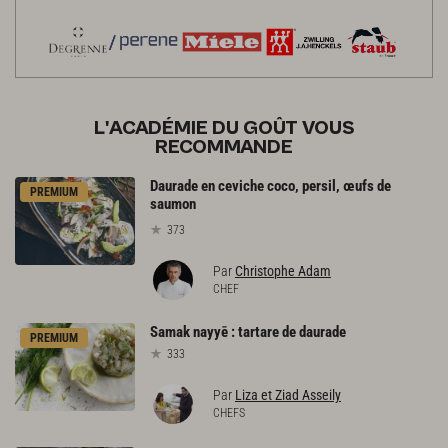
L'ACADÉMIE DU GOÛT VOUS
RECOMMANDE
Daurade en ceviche coco, persil, œufs de
PREMIUM
saumon
373
Par
Christophe Adam
CHEF
Samak
nayyē
:
tartare
de
daurade
PREMIUM
333
Par
Liza et Ziad Asseily
CHEFS