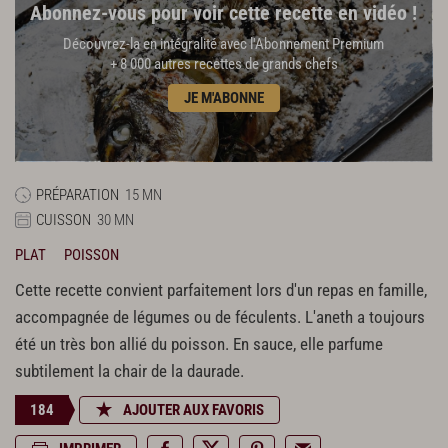
Abonnez-vous pour voir cette recette en vidéo !
Découvrez-la en intégralité avec l'Abonnement Premium
+ 8 000 autres recettes de grands chefs
JE M'ABONNE
PRÉPARATION
15 MN
CUISSON
30 MN
PLAT
POISSON
Cette recette convient parfaitement lors d'un repas en famille,
accompagnée de légumes ou de féculents. L'aneth a toujours
été un très bon allié du poisson. En sauce, elle parfume
subtilement la chair de la daurade.
184
AJOUTER AUX FAVORIS