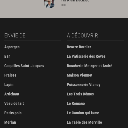
Par
Alain Ducasse
CHEF
ENVIE DE
À DÉCOUVRIR
Asperges
Beurre Bordier
Bar
La Pâtisserie des Rêves
Coquilles Saint-Jacques
Boucherie Metzger et André
Fraises
Maison Viennet
Lapin
Poissonnerie Vianey
Artichaut
Les Trois Dômes
Veau de lait
Le Romano
Petits pois
Le Camion qui fume
Merlan
La Table des Merville