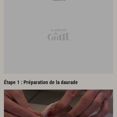
1 échalote
6 c. à s. d’eau
6 c. à s. de vinaigre
60 g de beurre bien froid
1 c. à s. de crème fraîche
200 g de fromage blanc à 0% MG
Étape 1 : Préparation de la daurade