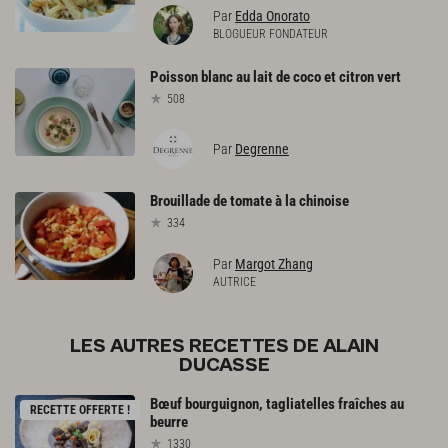
Par
Edda Onorato
BLOGUEUR FONDATEUR
Poisson
blanc
au
lait
de
coco
et
citron
vert
508
Par
Degrenne
Brouillade
de
tomate
à
la
chinoise
334
Par
Margot Zhang
AUTRICE
LES AUTRES RECETTES DE ALAIN
DUCASSE
Bœuf
bourguignon,
tagliatelles
fraîches
au
RECETTE OFFERTE !
beurre
1330