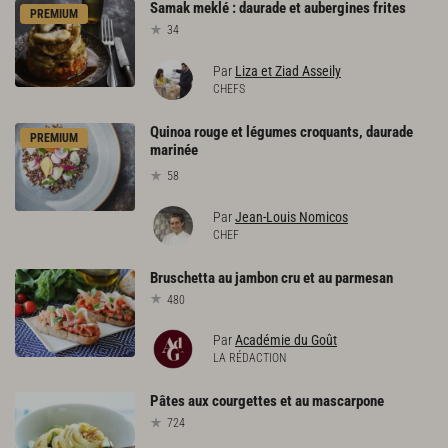
Samak
meklé
:
daurade
et
aubergines
frites
PREMIUM
34
Par
Liza et Ziad Asseily
CHEFS
Quinoa rouge et légumes croquants, daurade
PREMIUM
marinée
58
Par
Jean-Louis Nomicos
CHEF
Bruschetta
au
jambon
cru
et
au
parmesan
480
Par
Académie du Goût
LA RÉDACTION
Pâtes
aux
courgettes
et
au
mascarpone
724