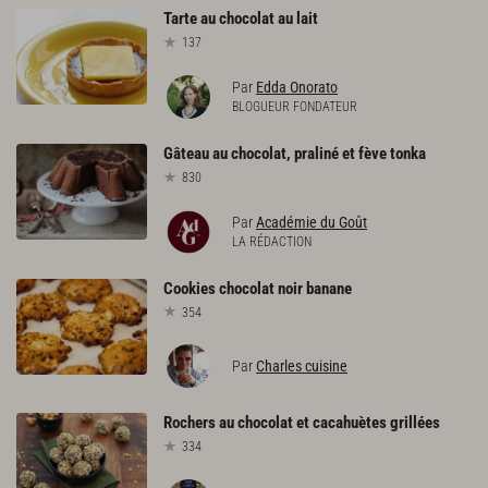
Tarte
au
chocolat
au
lait
137
Par
Edda Onorato
BLOGUEUR FONDATEUR
Gâteau
au
chocolat,
praliné
et
fève
tonka
830
Par
Académie du Goût
LA RÉDACTION
Cookies
chocolat
noir
banane
354
Par
Charles cuisine
Rochers
au
chocolat
et
cacahuètes
grillées
334