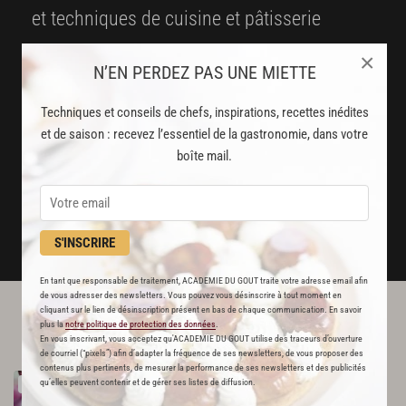
et techniques de cuisine et pâtisserie
Des nouveautés
×
N’EN PERDEZ PAS UNE MIETTE
disponibles chaque semaine
Techniques et conseils de chefs, inspirations, recettes inédites
Stop pub
et de saison : recevez l’essentiel de la gastronomie, dans votre
un service garanti sans publicité
boîte mail.
JE M'ABONNE
DÉJÀ ABONNÉ(E) ? JE ME CONNECTE
S'INSCRIRE
En tant que responsable de traitement, ACADEMIE DU GOUT traite votre adresse email afin
de vous adresser des newsletters. Vous pouvez vous désinscrire à tout moment en
cliquant sur le lien de désinscription présent en bas de chaque communication. En savoir
L'ACADÉMIE DU GOÛT VOUS
plus la
notre politique de protection des données
.
RECOMMANDE
En vous inscrivant, vous acceptez qu'ACADEMIE DU GOUT utilise des traceurs d’ouverture
de courriel (“pixels”) afin d’adapter la fréquence de ses newsletters, de vous proposer des
contenus plus pertinents, de mesurer la performance de ses newsletters et des publicités
Mousse
au
chocolat
qu’elles peuvent contenir et de gérer ses listes de diffusion.
RECETTE OFFERTE !
2213