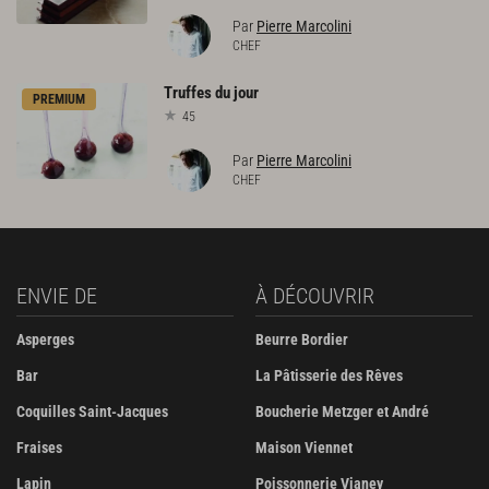
Par
Pierre Marcolini
CHEF
Truffes
du
jour
PREMIUM
45
Par
Pierre Marcolini
CHEF
ENVIE DE
À DÉCOUVRIR
Asperges
Beurre Bordier
Bar
La Pâtisserie des Rêves
Coquilles Saint-Jacques
Boucherie Metzger et André
Fraises
Maison Viennet
Lapin
Poissonnerie Vianey