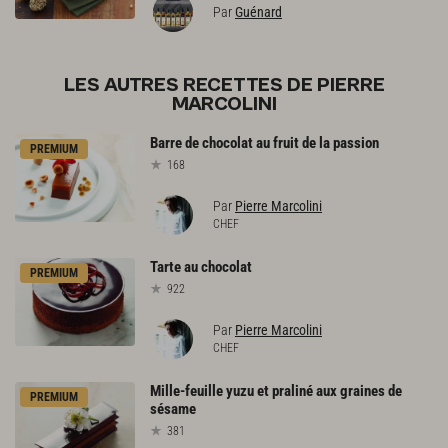
Par
Guénard
LES AUTRES RECETTES DE PIERRE
MARCOLINI
Barre
de
chocolat
au
fruit
de
la
passion
PREMIUM
168
Par
Pierre Marcolini
CHEF
Tarte
au
chocolat
PREMIUM
922
Par
Pierre Marcolini
CHEF
Mille-feuille
yuzu
et
praliné
aux
graines
de
PREMIUM
sésame
381