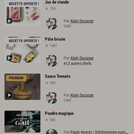
Jus
de
viande
RECETTE OFFERTE !
724
Par
Alain Ducasse
CHEF
Pâte
brisée
RECETTE OFFERTE !
1461
Par
Alain Ducasse
et 2 autres chefs
Sauce
Tonnato
PREMIUM
260
Par
Alain Ducasse
CHEF
Poudre
magique
560
Par
Paule Neyrat / Diététicienne-nutritionniste