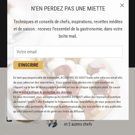
disponibles chaque semaine
×
N’EN PERDEZ PAS UNE MIETTE
Stop pub
Techniques et conseils de chefs, inspirations, recettes inédites
un service garanti sans publicité
et de saison : recevez l’essentiel de la gastronomie, dans votre
boîte mail.
JE M'ABONNE
DÉJÀ ABONNÉ(E) ? JE ME CONNECTE
S'INSCRIRE
En tant que responsable de traitement, ACADEMIE DU GOUT traite votre adresse email afin
L'ACADÉMIE DU GOÛT VOUS
de vous adresser des newsletters. Vous pouvez vous désinscrire à tout moment en
RECOMMANDE
cliquant sur le lien de désinscription présent en bas de chaque communication. En savoir
plus la
notre politique de protection des données
.
En vous inscrivant, vous acceptez qu'ACADEMIE DU GOUT utilise des traceurs d’ouverture
Pâte
à
pissaladière
RECETTE OFFERTE !
de courriel (“pixels”) afin d’adapter la fréquence de ses newsletters, de vous proposer des
831
contenus plus pertinents, de mesurer la performance de ses newsletters et des publicités
qu’elles peuvent contenir et de gérer ses listes de diffusion.
Par
Alain Ducasse
et 2 autres chefs