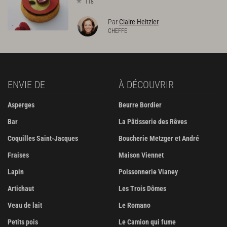
118
Par
Claire Heitzler
CHEFFE
ENVIE DE
À DÉCOUVRIR
Asperges
Beurre Bordier
Bar
La Pâtisserie des Rêves
Coquilles Saint-Jacques
Boucherie Metzger et André
Fraises
Maison Viennet
Lapin
Poissonnerie Vianey
Artichaut
Les Trois Dômes
Veau de lait
Le Romano
Petits pois
Le Camion qui fume