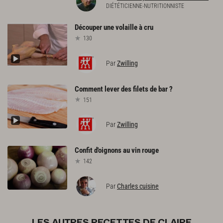
DIÉTÉTICIENNE-NUTRITIONNISTE
Découper
une
volaille
à
cru
130
Par
Zwilling
Comment
lever
des
filets
de
bar
?
151
Par
Zwilling
Confit
d'oignons
au
vin
rouge
142
Par
Charles cuisine
LES AUTRES RECETTES DE CLAIRE