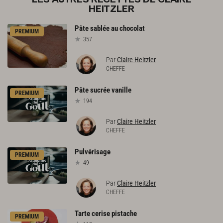
HEITZLER
Pâte
sablée
au
chocolat
PREMIUM
357
Par
Claire Heitzler
CHEFFE
Pâte
sucrée
vanille
PREMIUM
194
Par
Claire Heitzler
CHEFFE
Pulvérisage
PREMIUM
49
Par
Claire Heitzler
CHEFFE
Tarte
cerise
pistache
PREMIUM