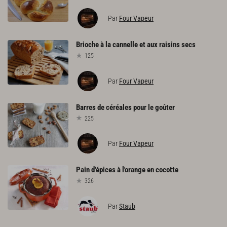
Par
Four Vapeur
Brioche
à
la
cannelle
et
aux
raisins
secs
125
Par
Four Vapeur
Barres
de
céréales
pour
le
goûter
225
Par
Four Vapeur
Pain
d'épices
à
l'orange
en
cocotte
326
Par
Staub