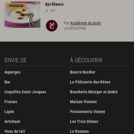
Ajo
blanco
PREMIUM
107
Par
Académie du Goût
LA RÉDACTION
ENVIE DE
À DÉCOUVRIR
Asperges
Beurre Bordier
Bar
La Pâtisserie des Rêves
Coquilles Saint-Jacques
Boucherie Metzger et André
Fraises
Maison Viennet
Lapin
Poissonnerie Vianey
Artichaut
Les Trois Dômes
Veau de lait
Le Romano