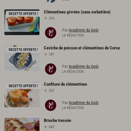
Clémentines
givrées
(sans
sorbetière)
RECETTE OFFERTE !
374
Par
Académie du Goût
LA RÉDACTION
Ceviche
de
poisson
et
clémentines
de
Corse
RECETTE OFFERTE !
187
Par
Académie du Goût
LA RÉDACTION
Confiture
de
clémentines
RECETTE OFFERTE !
353
Par
Académie du Goût
LA RÉDACTION
Brioche
tressée
643