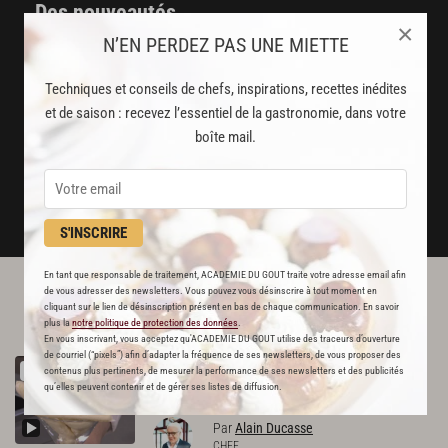
Des nouveautés
×
disponibles chaque semaine
N’EN PERDEZ PAS UNE MIETTE
Stop pub
Techniques et conseils de chefs, inspirations, recettes inédites
et de saison : recevez l’essentiel de la gastronomie, dans votre
un service garanti sans publicité
boîte mail.
JE M'ABONNE
DÉJÀ ABONNÉ(E) ? JE ME CONNECTE
S'INSCRIRE
En tant que responsable de traitement, ACADEMIE DU GOUT traite votre adresse email afin
de vous adresser des newsletters. Vous pouvez vous désinscrire à tout moment en
L'ACADÉMIE DU GOÛT VOUS
cliquant sur le lien de désinscription présent en bas de chaque communication. En savoir
RECOMMANDE
plus la
notre politique de protection des données
.
En vous inscrivant, vous acceptez qu'ACADEMIE DU GOUT utilise des traceurs d’ouverture
de courriel (“pixels”) afin d’adapter la fréquence de ses newsletters, de vous proposer des
Meringues
RECETTE OFFERTE !
contenus plus pertinents, de mesurer la performance de ses newsletters et des publicités
344
qu’elles peuvent contenir et de gérer ses listes de diffusion.
Par
Alain Ducasse
CHEF