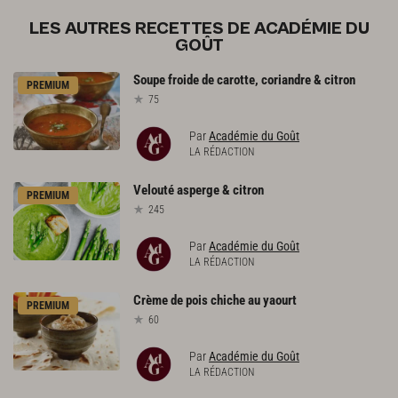
LES AUTRES RECETTES DE ACADÉMIE DU
GOÛT
Soupe
froide
de
carotte,
coriandre
&
citron
PREMIUM
75
Par
Académie du Goût
LA RÉDACTION
Velouté
asperge
&
citron
PREMIUM
245
Par
Académie du Goût
LA RÉDACTION
Crème
de
pois
chiche
au
yaourt
PREMIUM
60
Par
Académie du Goût
LA RÉDACTION