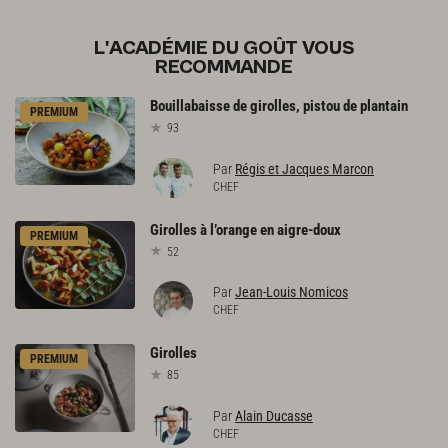
L'ACADÉMIE DU GOÛT VOUS
RECOMMANDE
Bouillabaisse
de
girolles,
pistou
de
plantain
PREMIUM
93
Par
Régis et Jacques Marcon
CHEF
Girolles
à
l’orange
en
aigre-doux
PREMIUM
52
Par
Jean-Louis Nomicos
CHEF
Girolles
PREMIUM
85
Par
Alain Ducasse
CHEF