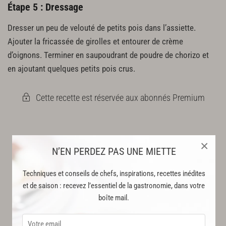
Étape 5 : Dressage
Dresser un peu de velouté de petits pois dans l’assiette.
Ajouter la fricassée de girolles et entourer de crème
d’oignons. Terminer en saupoudrant de poudre de chorizo et
en ajoutant quelques petits pois crus.
Cette recette est réservée aux abonnés Premium
×
N’EN PERDEZ PAS UNE MIETTE
Techniques et conseils de chefs, inspirations, recettes inédites
et de saison : recevez l’essentiel de la gastronomie, dans votre
boîte mail.