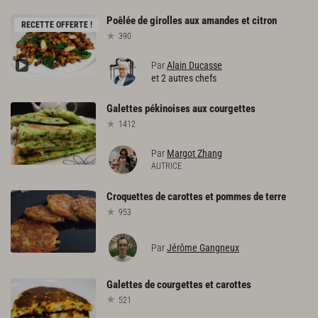
Poêlée
de
girolles
aux
amandes
et
citron
RECETTE OFFERTE !
390
Par
Alain Ducasse
et 2 autres chefs
Galettes
pékinoises
aux
courgettes
1412
Par
Margot Zhang
AUTRICE
Croquettes
de
carottes
et
pommes
de
terre
953
Par
Jérôme Gangneux
Galettes
de
courgettes
et
carottes
521