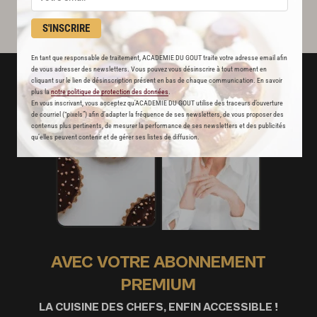
S'INSCRIRE
En tant que responsable de traitement, ACADEMIE DU GOUT traite votre adresse email afin
de vous adresser des newsletters. Vous pouvez vous désinscrire à tout moment en
cliquant sur le lien de désinscription présent en bas de chaque communication. En savoir
plus la
notre politique de protection des données
.
En vous inscrivant, vous acceptez qu'ACADEMIE DU GOUT utilise des traceurs d’ouverture
de courriel (“pixels”) afin d’adapter la fréquence de ses newsletters, de vous proposer des
contenus plus pertinents, de mesurer la performance de ses newsletters et des publicités
qu’elles peuvent contenir et de gérer ses listes de diffusion.
AVEC VOTRE ABONNEMENT
PREMIUM
LA CUISINE DES CHEFS, ENFIN ACCESSIBLE !