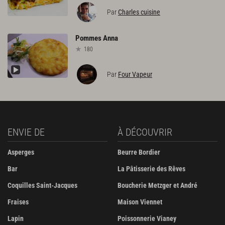
Par
Charles cuisine
Pommes
Anna
180
Par
Four Vapeur
ENVIE DE
À DÉCOUVRIR
Asperges
Beurre Bordier
Bar
La Pâtisserie des Rêves
Coquilles Saint-Jacques
Boucherie Metzger et André
Fraises
Maison Viennet
Lapin
Poissonnerie Vianey