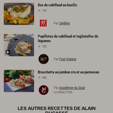
Dos
de
cabillaud
au
basilic
102
Par
Zwilling
Papillotes
de
cabillaud
et
tagliatelles
de
légumes
182
Par
Four Vapeur
Bruschetta
au
jambon
cru
et
au
parmesan
480
Par
Académie du Goût
LA RÉDACTION
LES AUTRES RECETTES DE ALAIN