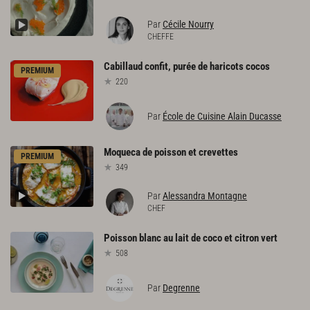
Par
Cécile Nourry
CHEFFE
Cabillaud
confit,
purée
de
haricots
cocos
PREMIUM
220
Par
École de Cuisine Alain Ducasse
Moqueca
de
poisson
et
crevettes
PREMIUM
349
Par
Alessandra Montagne
CHEF
Poisson
blanc
au
lait
de
coco
et
citron
vert
508
Par
Degrenne