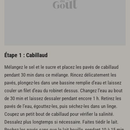
4 mini-courgettes
2 artichauts violets
Le jus de 1 citron jaune
1 petit brocoli
4 filets d’huile d’olive
60 cl de fond blanc de volaille
20 cl de vin blanc
2 œufs de caille
Étape 1 : Cabillaud
Mélangez le sel et le sucre et placez les pavés de cabillaud
pendant 30 min dans ce mélange. Rincez délicatement les
pavés, plongez-les dans une bassine remplie d’eau et laissez
couler un filet d’eau du robinet dessus. Changez l’eau au bout
de 30 min et laissez dessaler pendant encore 1 h. Retirez les
pavés de l’eau, égouttez-les, puis séchez-les dans un linge.
Coupez un petit bout de cabillaud pour vérifier la salinité.
Dessalez plus longtemps si nécessaire. Faites tiédir le lait.
Pochez les pavés sans que le lait bouille, pendant 10 à 15 min.