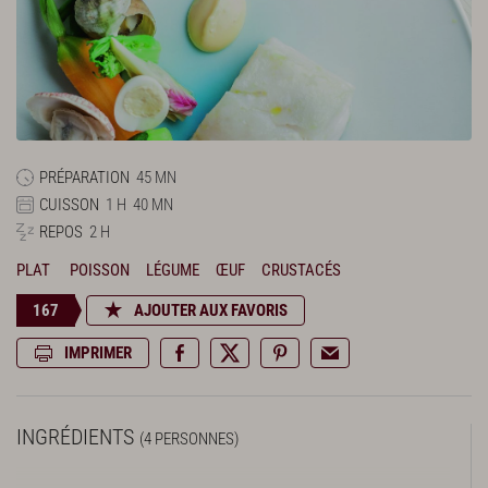
PRÉPARATION
45 MN
CUISSON
1 H
40 MN
REPOS
2 H
PLAT
POISSON
LÉGUME
ŒUF
CRUSTACÉS
167
AJOUTER AUX FAVORIS
IMPRIMER
INGRÉDIENTS
(4 PERSONNES)