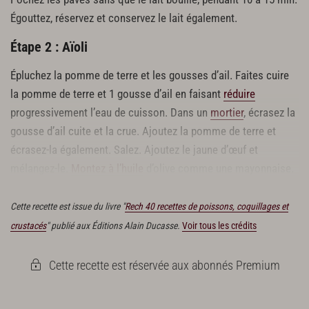
Égouttez, réservez et conservez le lait également.
Étape 2 : Aïoli
Épluchez la pomme de terre et les gousses d’ail. Faites cuire
la pomme de terre et 1 gousse d’ail en faisant
réduire
progressivement l’eau de cuisson. Dans un
mortier
, écrasez la
gousse d’ail cuite et la crue. Ajoutez la pomme de terre et
écrasez-la également. Salez. Ajoutez le jaune d’œuf et
mélangez-le.
Montez à l’huile
d’olive comme une mayonnaise.
Réservez dans un bol au frais. Vérifiez l’assaisonnement.
Cette recette est issue du livre "
Rech 40 recettes de poissons, coquillages et
crustacés
" publié aux Éditions Alain Ducasse.
Voir tous les crédits
Cette recette est réservée aux abonnés Premium