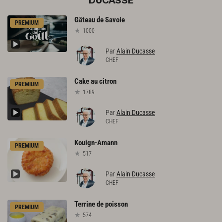
DUCASSE
Gâteau
de
Savoie
PREMIUM
1000
Par
Alain Ducasse
CHEF
Cake
au
citron
PREMIUM
1789
Par
Alain Ducasse
CHEF
Kouign-Amann
PREMIUM
517
Par
Alain Ducasse
CHEF
Terrine
de
poisson
PREMIUM
574