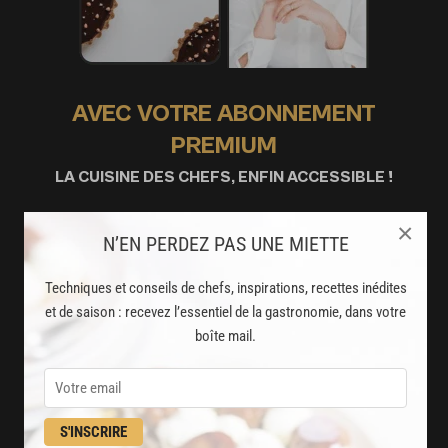
AVEC VOTRE ABONNEMENT
PREMIUM
LA CUISINE DES CHEFS, ENFIN ACCESSIBLE !
×
8000
recettes exclusives
N’EN PERDEZ PAS UNE MIETTE
partagées par vos chefs préférés
Techniques et conseils de chefs, inspirations, recettes inédites
2000
et de saison : recevez l’essentiel de la gastronomie, dans votre
vidéos de recettes
boîte mail.
et techniques de cuisine et pâtisserie
Des nouveautés
disponibles chaque semaine
S'INSCRIRE