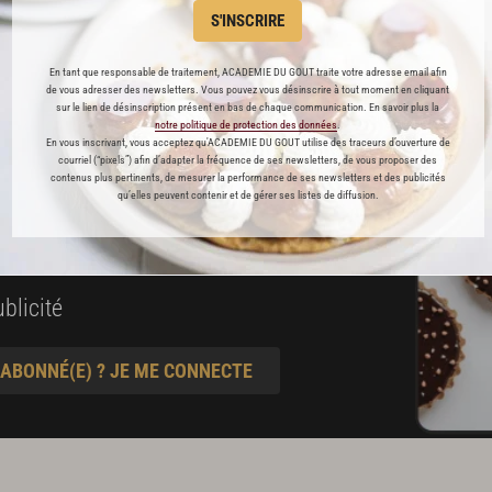
S'INSCRIRE
es
préférés
En tant que responsable de traitement, ACADEMIE DU GOUT traite votre adresse email afin
de vous adresser des newsletters. Vous pouvez vous désinscrire à tout moment en cliquant
s
sur le lien de désinscription présent en bas de chaque communication. En savoir plus la
notre politique de protection des données
.
t pâtisserie
En vous inscrivant, vous acceptez qu'ACADEMIE DU GOUT utilise des traceurs d’ouverture de
courriel (“pixels”) afin d’adapter la fréquence de ses newsletters, de vous proposer des
contenus plus pertinents, de mesurer la performance de ses newsletters et des publicités
qu’elles peuvent contenir et de gérer ses listes de diffusion.
ine
blicité
 ABONNÉ(E) ? JE ME CONNECTE