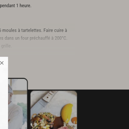
 pendant 1 heure.
6 moules à tartelettes. Faire cuire à
s dans un four préchauffé à 200°C.
grille.
×