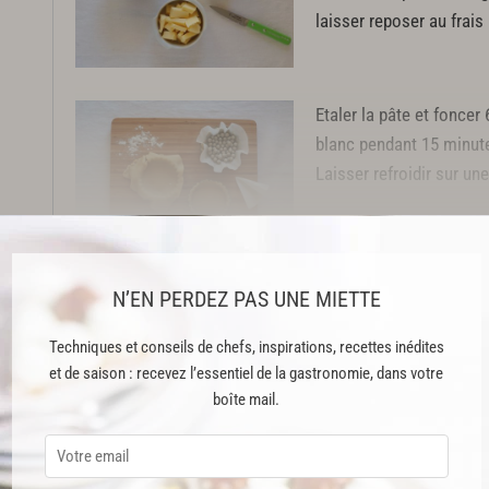
laisser reposer au frais
Etaler la pâte et foncer 
blanc pendant 15 minute
Laisser refroidir sur une 
Cette recette est réservée aux abonnés Premium
N’EN PERDEZ PAS UNE MIETTE
Techniques et conseils de chefs, inspirations, recettes inédites
et de saison : recevez l’essentiel de la gastronomie, dans votre
ABONNEMENT PREMIUM
boîte mail.
 ENFIN ACCESSIBLE !