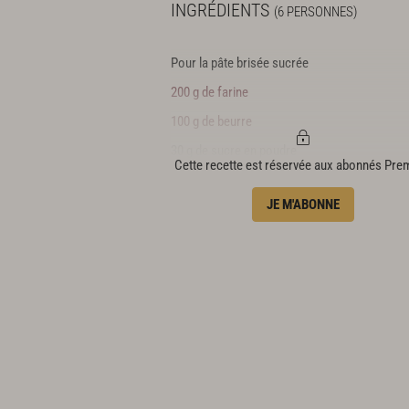
INGRÉDIENTS
(6 PERSONNES)
Pour la pâte brisée sucrée
200 g de farine
100 g de beurre
30 g de sucre en poudre
Cette recette est réservée aux abonnés Pr
Pour la garniture
JE M'ABONNE
500 g de fraises
25 cl de crème liquide entière
10 cl de mascarpone
30 g de sucre en poudre