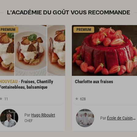
L'ACADÉMIE DU GOÛT VOUS RECOMMANDE
PREMIUM
PREMIUM
Fraises, Chantilly
Charlotte
aux
fraises
Fontainebleau, balsamique
11
628
Par
Hugo Riboulet
Par
École de Cuisine Alain Ducasse
CHEF