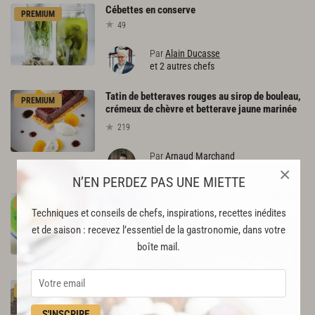
Cébettes
en
conserve
PREMIUM
49
Par
Alain Ducasse
et 2 autres chefs
Tatin de betteraves rouges au sirop de bouleau,
PREMIUM
crémeux de chèvre et betterave jaune marinée
219
Par
Arnaud Marchand
×
CHEF
N’EN PERDEZ PAS UNE MIETTE
Soupe
de
fèves
à
la
sarriette
PREMIUM
Techniques et conseils de chefs, inspirations, recettes inédites
210
et de saison : recevez l’essentiel de la gastronomie, dans votre
Par
Joël Robuchon
boîte mail.
CHEF
Petits
pois
à
la
mode
des
Pouilles
PREMIUM
148
S'INSCRIRE