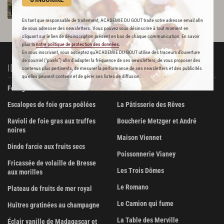
Par
Alain Ducasse
CHEF
En tant que responsable de traitement, ACADEMIE DU GOUT traite votre adresse email afin
de vous adresser des newsletters. Vous pouvez vous désinscrire à tout moment en
cliquant sur le lien de désinscription présent en bas de chaque communication. En savoir
plus la
notre politique de protection des données
.
En vous inscrivant, vous acceptez qu'ACADEMIE DU GOUT utilise des traceurs d’ouverture
de courriel (“pixels”) afin d’adapter la fréquence de ses newsletters, de vous proposer des
IDÉES RECETTES
À DÉCOUVRIR
contenus plus pertinents, de mesurer la performance de ses newsletters et des publicités
qu’elles peuvent contenir et de gérer ses listes de diffusion.
Foie gras de canard confit
Beurre Bordier
Escalopes de foie gras poêlées
La Pâtisserie des Rêves
Ravioli de foie gras aux truffes
Boucherie Metzger et André
noires
Maison Viennet
Dinde farcie aux fruits secs
Poissonnerie Vianey
Fricassée de volaille de Bresse
Les Trois Dômes
aux morilles
Le Romano
Plateau de fruits de mer royal
Le Camion qui fume
Huîtres gratinées au champagne
La Table des Merville
Éclair vanille de Madagascar et