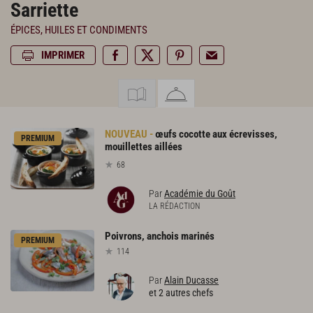
Sarriette
ÉPICES, HUILES ET CONDIMENTS
IMPRIMER
œufs cocotte aux écrevisses,
PREMIUM
mouillettes aillées
68
Par
Académie du Goût
LA RÉDACTION
Poivrons,
anchois
marinés
PREMIUM
114
Par
Alain Ducasse
et 2 autres chefs