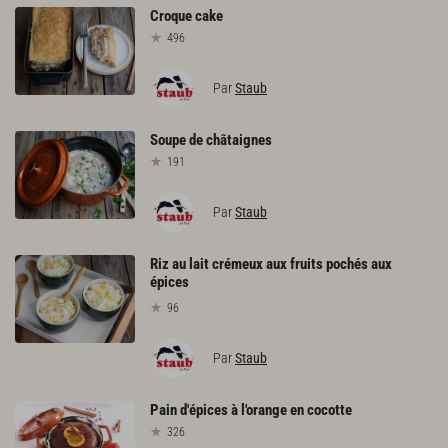
Croque
cake
496
Par
Staub
Soupe
de
châtaignes
191
Par
Staub
Riz au lait crémeux aux fruits pochés aux
épices
96
Par
Staub
Pain
d'épices
à
l'orange
en
cocotte
326