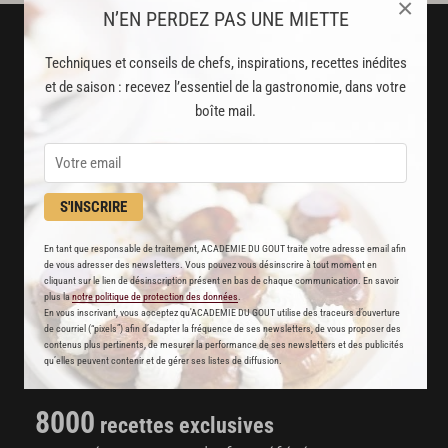
×
N’EN PERDEZ PAS UNE MIETTE
Techniques et conseils de chefs, inspirations, recettes inédites
et de saison : recevez l’essentiel de la gastronomie, dans votre
boîte mail.
S'INSCRIRE
En tant que responsable de traitement, ACADEMIE DU GOUT traite votre adresse email afin
de vous adresser des newsletters. Vous pouvez vous désinscrire à tout moment en
cliquant sur le lien de désinscription présent en bas de chaque communication. En savoir
AVEC VOTRE ABONNEMENT
plus la
notre politique de protection des données
.
En vous inscrivant, vous acceptez qu'ACADEMIE DU GOUT utilise des traceurs d’ouverture
PREMIUM
de courriel (“pixels”) afin d’adapter la fréquence de ses newsletters, de vous proposer des
contenus plus pertinents, de mesurer la performance de ses newsletters et des publicités
LA CUISINE DES CHEFS, ENFIN ACCESSIBLE !
qu’elles peuvent contenir et de gérer ses listes de diffusion.
8000
recettes exclusives