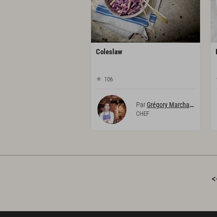
Coleslaw
106
Par
Grégory Marchand
CHEF
<