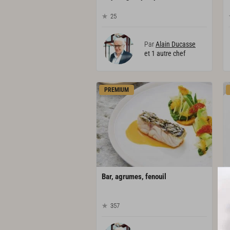
25
Par
Alain Ducasse
et 1 autre chef
PREMIUM
Bar,
agrumes,
fenouil
357