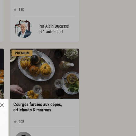
110
Par
Alain Ducasse
et 1 autre chef
PREMIUM
×
Courges farcies aux cèpes,
artichauts & marrons
208