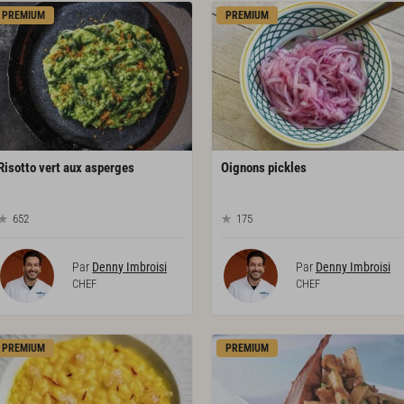
PREMIUM
PREMIUM
Risotto
vert
aux
asperges
Oignons
pickles
652
175
Par
Denny Imbroisi
Par
Denny Imbroisi
CHEF
CHEF
PREMIUM
PREMIUM