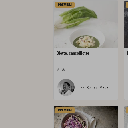
PREMIUM
Blette,
cancoillotte
36
Par
Romain Meder
PREMIUM