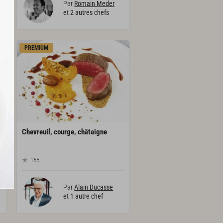
Par
Romain Meder
et 2 autres chefs
PREMIUM
Chevreuil,
courge,
châtaigne
165
Par
Alain Ducasse
et 1 autre chef