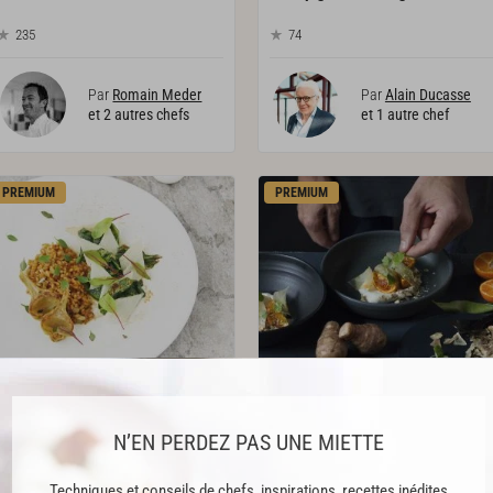
235
74
Par
Romain Meder
Par
Alain Ducasse
et 2 autres chefs
et 1 autre chef
PREMIUM
PREMIUM
Petit épeautre, sucs d’artichauts,
Crème de topinambour, citron vert
blettes gratinées
& cardamome
N’EN PERDEZ PAS UNE MIETTE
47
299
Techniques et conseils de chefs, inspirations, recettes inédites