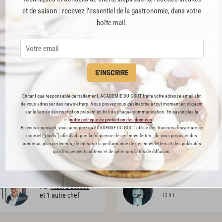
Par
Alain Ducasse
Par
Romain Meder
et de saison : recevez l’essentiel de la gastronomie, dans votre
et 1 autre chef
et 2 autres chefs
boîte mail.
PREMIUM
PREMIUM
S'INSCRIRE
En tant que responsable de traitement, ACADEMIE DU GOUT traite votre adresse email afin
de vous adresser des newsletters. Vous pouvez vous désinscrire à tout moment en cliquant
sur le lien de désinscription présent en bas de chaque communication. En savoir plus la
notre politique de protection des données
.
En vous inscrivant, vous acceptez qu'ACADEMIE DU GOUT utilise des traceurs d’ouverture de
Homard
chou
Racine d’endive, gratons de
courriel (“pixels”) afin d’adapter la fréquence de ses newsletters, de vous proposer des
canard, zeste d’agrume
contenus plus pertinents, de mesurer la performance de ses newsletters et des publicités
qu’elles peuvent contenir et de gérer ses listes de diffusion.
23
19
Par
Laurent Petit
Par
Alain Ducasse
et 1 autre chef
CHEF