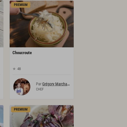
PREMIUM
Choucroute
48
Par
Grégory Marchand
CHEF
PREMIUM