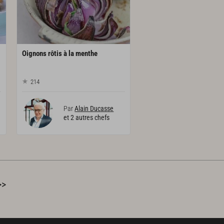
Oignons
rôtis
à
la
menthe
214
Par
Alain Ducasse
et 2 autres chefs
>>