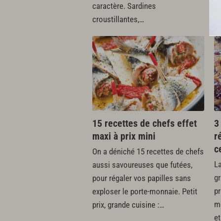
s
caractère. Sardines
un
croustillantes,…
15 recettes de chefs effet
3
maxi à prix mini
r
c
On a déniché 15 recettes de chefs
La
aussi savoureuses que futées,
gr
pour régaler vos papilles sans
pr
exploser le porte-monnaie. Petit
mo
prix, grande cuisine :…
et