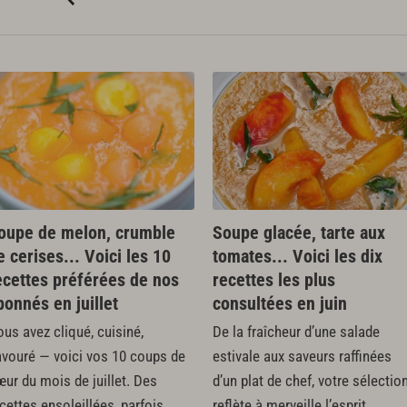
oupe de melon, crumble
Soupe glacée, tarte aux
e cerises... Voici les 10
tomates... Voici les dix
ecettes préférées de nos
recettes les plus
bonnés en juillet
consultées en juin
us avez cliqué, cuisiné,
De la fraîcheur d’une salade
avouré — voici vos 10 coups de
estivale aux saveurs raffinées
ur du mois de juillet. Des
d’un plat de chef, votre sélectio
cettes ensoleillées, parfois
reflète à merveille l’esprit