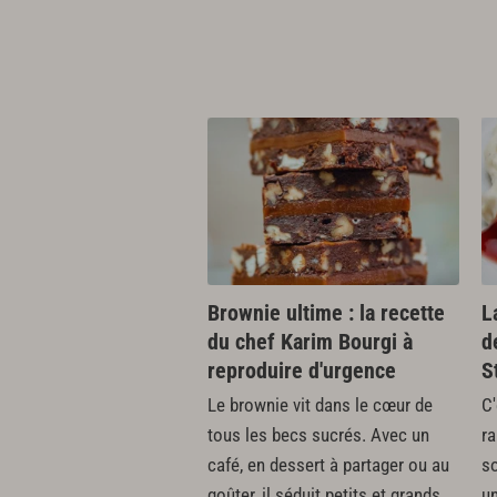
Brownie ultime : la recette
L
du chef Karim Bourgi à
d
reproduire d'urgence
S
Le brownie vit dans le cœur de
C'
tous les becs sucrés. Avec un
ra
café, en dessert à partager ou au
so
goûter, il séduit petits et grands.
un