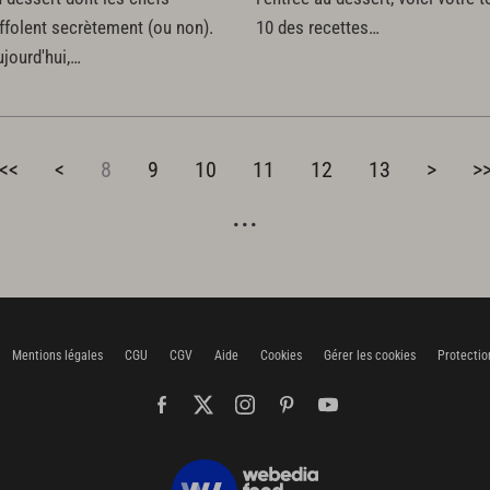
ffolent secrètement (ou non).
10 des recettes…
jourd'hui,…
<<
<
8
9
10
11
12
13
>
>
Mentions légales
CGU
CGV
Aide
Cookies
Gérer les cookies
Protectio