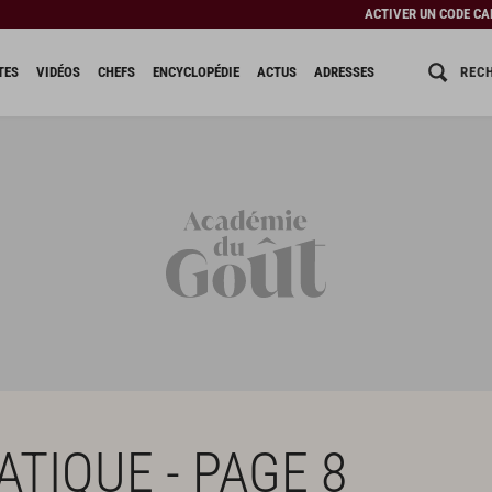
ACTIVER UN CODE C
REC
TES
VIDÉOS
CHEFS
ENCYCLOPÉDIE
ACTUS
ADRESSES
ATIQUE - PAGE 8