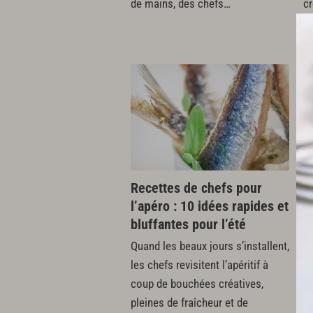
de mains, des chefs…
c
Recettes de chefs pour
L
l’apéro : 10 idées rapides et
d
bluffantes pour l’été
S
d
Quand les beaux jours s’installent,
Je
les chefs revisitent l’apéritif à
c
coup de bouchées créatives,
Bi
pleines de fraîcheur et de