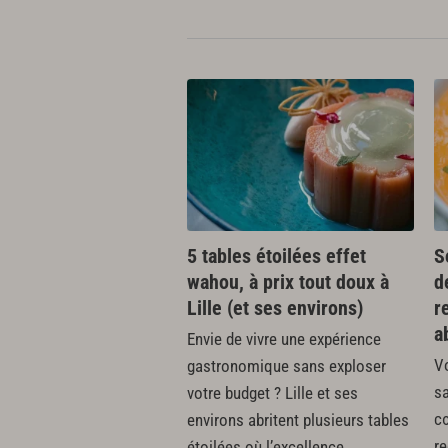
5 tables étoilées effet
S
wahou, à prix tout doux à
d
Lille (et ses environs)
r
a
Envie de vivre une expérience
Vo
gastronomique sans exploser
s
votre budget ? Lille et ses
cœ
environs abritent plusieurs tables
re
étoilées où l’excellence