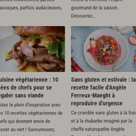
lassiques, parfois audacieuses,
gourmand de la saison.
Découvrez…
uisine végétarienne : 10
Sans gluten et estivale : la
dées de chefs pour se
recette facile d'Angèle
égaler sans viande
Ferreux-Maeght à
reproduire d'urgence
ites le plein d’inspiration avec
Ce crumble sans gluten à la frai
es 10 recettes végétariennes de
et à la rhubarbe imaginé par la
hefs qui donnent envie de
cheffe naturopathe Angèle
sser au vert ! Savoureuses,