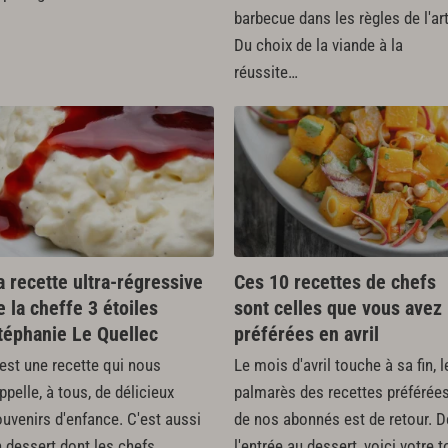
barbecue dans les règles de l'art
Du choix de la viande à la
réussite…
a recette ultra-régressive
Ces 10 recettes de chefs
e la cheffe 3 étoiles
sont celles que vous avez
téphanie Le Quellec
préférées en avril
est une recette qui nous
Le mois d'avril touche à sa fin, l
ppelle, à tous, de délicieux
palmarès des recettes préférée
uvenirs d'enfance. C'est aussi
de nos abonnés est de retour. D
 dessert dont les chefs
l'entrée au dessert, voici votre t