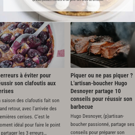
ublime ce légume délicat dans
e recette inspirée et végétale,…
 erreurs à éviter pour
Piquer ou ne pas piquer ?
éussir son clafoutis aux
L'artisan-boucher Hugo
erises
Desnoyer partage 10
conseils pour réussir son
 saison des clafoutis fait son
barbecue
and retour, avec l'arrivée des
Hugo Desnoyer, (p)artisan-
emières cerises. C'est le
boucher passionné, partage ses
ment idéal pour faire le point
conseils pour préparer son
 partager les 3 erreurs…