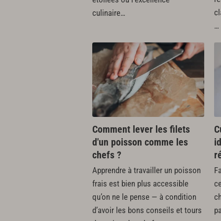
c
culinaire…
…
Comment lever les filets
C
d'un poisson comme les
i
chefs ?
r
Apprendre à travailler un poisson
Fa
frais est bien plus accessible
c
qu’on ne le pense — à condition
c
d’avoir les bons conseils et tours
pa