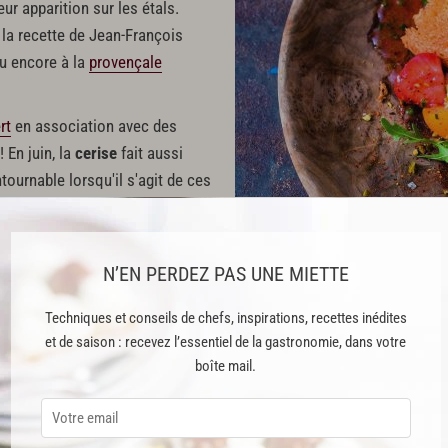
r apparition sur les étals.
a recette de Jean-François
u encore à la
provençale
rt
en association avec des
 En juin, la
cerise
fait aussi
tournable lorsqu'il s'agit de ces
oué les propose façon
pâté-
ge à la cerise. Le
melon
arrive
N’EN PERDEZ PAS UNE MIETTE
soleil, sucré et frais : il s'accompagne à merveille avec le
basilic
Techniques et conseils de chefs, inspirations, recettes inédites
est aussi exquis en
gaspacho de melon
comme le propose Akrame Be
et de saison : recevez l’essentiel de la gastronomie, dans votre
boîte mail.
vec des courgettes et des haricots verts ?
La
courgette
est le légume du m