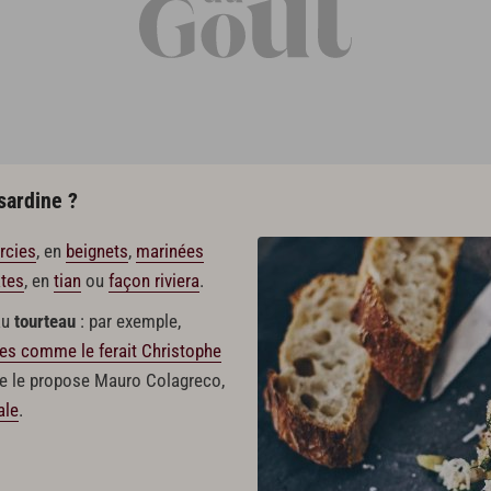
sardine ?
rcies
, en
beignets
,
marinées
tes
, en
tian
ou
façon riviera
.
 au
tourteau
: par exemple,
tes comme le ferait Christophe
le propose Mauro Colagreco,
ale
.