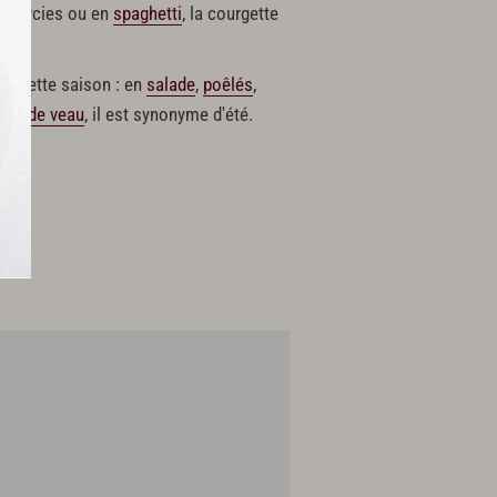
n
, farcies ou en
spaghetti
, la courgette
en cette saison : en
salade
,
poêlés
,
tare de veau
, il est synonyme d'été.