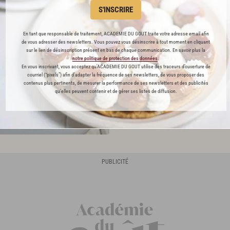
galettes croustillantes
, en
grati
S'INSCRIRE
est toujours une bonne idée.
En tant que responsable de traitement, ACADEMIE DU GOUT traite votre adresse email afin
Les
haricots
sont aussi idéaux 
de vous adresser des newsletters. Vous pouvez vous désinscrire à tout moment en cliquant
sur le lien de désinscription présent en bas de chaque communication. En savoir plus la
mariés au
tourteau
, avec un
tar
notre politique de protection des données
.
En vous inscrivant, vous acceptez qu'ACADEMIE DU GOUT utilise des traceurs d’ouverture de
courriel (“pixels”) afin d’adapter la fréquence de ses newsletters, de vous proposer des
contenus plus pertinents, de mesurer la performance de ses newsletters et des publicités
qu’elles peuvent contenir et de gérer ses listes de diffusion.