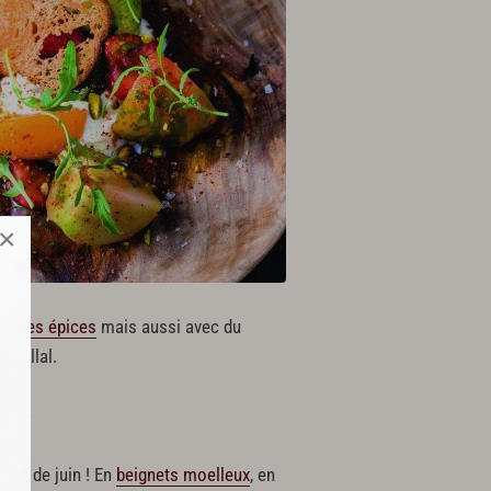
×
 et des épices
mais aussi avec du
nallal.
ois de juin ! En
beignets moelleux
, en