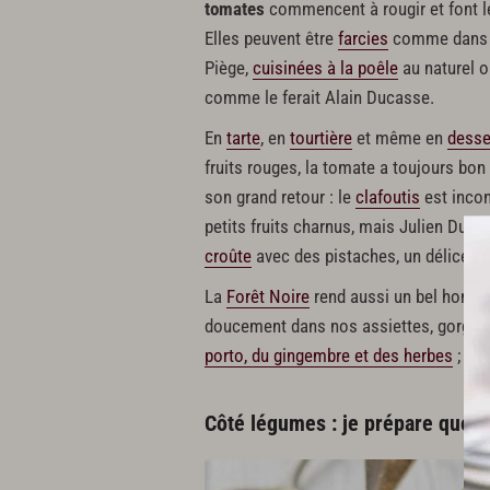
tomates
commencent à rougir et font leu
Elles peuvent être
farcies
comme dans l
Piège,
cuisinées à la poêle
au naturel o
comme le ferait Alain Ducasse.
En
tarte
, en
tourtière
et même en
desse
fruits rouges, la tomate a toujours bon !
son grand retour : le
clafoutis
est incon
petits fruits charnus, mais Julien Dub
croûte
avec des pistaches, un délice !
La
Forêt Noire
rend aussi un bel homma
doucement dans nos assiettes, gorgé de 
porto, du gingembre et des herbes
; il 
Côté légumes : je prépare quoi a