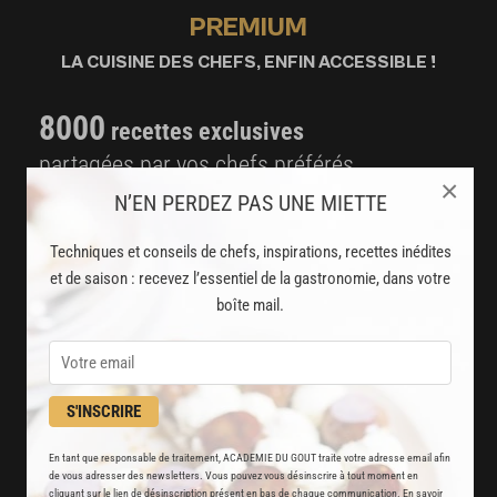
PREMIUM
LA CUISINE DES CHEFS, ENFIN ACCESSIBLE !
8000
recettes exclusives
partagées par vos chefs préférés
×
N’EN PERDEZ PAS UNE MIETTE
2000
vidéos de recettes
et techniques de cuisine et pâtisserie
Techniques et conseils de chefs, inspirations, recettes inédites
et de saison : recevez l’essentiel de la gastronomie, dans votre
Des nouveautés
boîte mail.
disponibles chaque semaine
Stop pub
S'INSCRIRE
un service garanti sans publicité
En tant que responsable de traitement, ACADEMIE DU GOUT traite votre adresse email afin
JE M'ABONNE
de vous adresser des newsletters. Vous pouvez vous désinscrire à tout moment en
cliquant sur le lien de désinscription présent en bas de chaque communication. En savoir