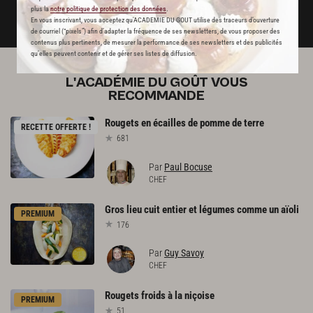
plus la
notre politique de protection des données
.
DÉJÀ ABONNÉ(E) ? JE ME CONNECTE
En vous inscrivant, vous acceptez qu'ACADEMIE DU GOUT utilise des traceurs d’ouverture
de courriel (“pixels”) afin d’adapter la fréquence de ses newsletters, de vous proposer des
contenus plus pertinents, de mesurer la performance de ses newsletters et des publicités
qu’elles peuvent contenir et de gérer ses listes de diffusion.
L'ACADÉMIE DU GOÛT VOUS
RECOMMANDE
Rougets
en
écailles
de
pomme
de
terre
RECETTE OFFERTE !
681
Par
Paul Bocuse
CHEF
Gros
lieu
cuit
entier
et
légumes
comme
un
aïoli
PREMIUM
176
Par
Guy Savoy
CHEF
Rougets
froids
à
la
niçoise
PREMIUM
51