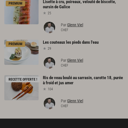
Lisette
à
cru,
poireaux,
velouté
de
biscotte,
PREMIUM
oursin
de
Galice
25
Par
Glenn Viel
CHEF
Les
couteaux
les
pieds
dans
l'eau
PREMIUM
29
Par
Glenn Viel
CHEF
Ris
de
veau
boulé
au
sarrasin,
carotte
18,
purée
RECETTE OFFERTE !
à
froid
et
jus
amer
104
Par
Glenn Viel
CHEF