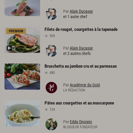
Par
Alain Ducasse
et 1 autre chef
Filets
de
rouget,
courgettes
à
la
tapenade
PREMIUM
569
Par
Alain Ducasse
et 2 autres chefs
Bruschetta
au
jambon
cru
et
au
parmesan
480
Par
Académie du Goût
LA RÉDACTION
Pâtes
aux
courgettes
et
au
mascarpone
724
Par
Edda Onorato
BLOGUEUR FONDATEUR