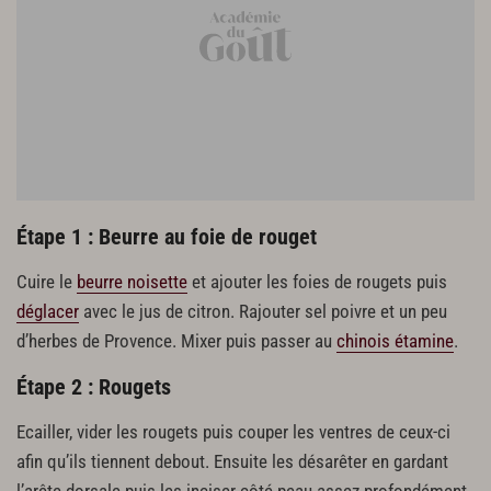
1 tomates green zebra
2 tomates rouges pays
2 tomates cocktails noires
4 tomates cerises
Poudre d'herbes de Provence
Huile d'olive
Sel
Poivre
Étape 1 : Beurre au foie de rouget
Pulpe enrichie
Cuire le
beurre noisette
et ajouter les foies de rougets puis
1 oignon
Pulpe de tomate fraîche
déglacer
avec le jus de citron. Rajouter sel poivre et un peu
d’herbes de Provence. Mixer puis passer au
chinois étamine
.
Caramel de tomate
Étape 2 : Rougets
100 g de sucre
1 l de jus de tomate clarifié
Ecailler, vider les rougets puis couper les ventres de ceux-ci
afin qu’ils tiennent debout. Ensuite les désarêter en gardant