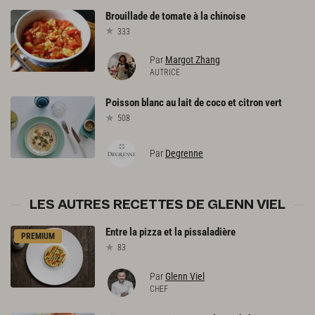
Brouillade
de
tomate
à
la
chinoise
333
Par
Margot Zhang
AUTRICE
Poisson
blanc
au
lait
de
coco
et
citron
vert
508
Par
Degrenne
LES AUTRES RECETTES DE GLENN VIEL
Entre
la
pizza
et
la
pissaladière
PREMIUM
83
Par
Glenn Viel
CHEF