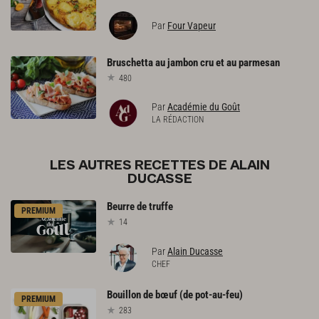
Par
Four Vapeur
Bruschetta
au
jambon
cru
et
au
parmesan
480
Par
Académie du Goût
LA RÉDACTION
LES AUTRES RECETTES DE ALAIN
DUCASSE
Beurre
de
truffe
PREMIUM
14
Par
Alain Ducasse
CHEF
Bouillon
de
bœuf
(de
pot-au-feu)
PREMIUM
283