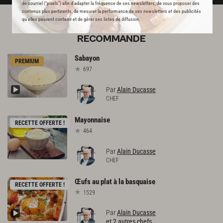
de courriel (“pixels”) afin d’adapter la fréquence de ses newsletters, de vous proposer des
contenus plus pertinents, de mesurer la performance de ses newsletters et des publicités
qu’elles peuvent contenir et de gérer ses listes de diffusion.
L'ACADÉMIE DU GOÛT VOUS
RECOMMANDE
Sabayon
PREMIUM
697
Par
Alain Ducasse
CHEF
Mayonnaise
RECETTE OFFERTE !
464
Par
Alain Ducasse
CHEF
Œufs
au
plat
à
la
basquaise
RECETTE OFFERTE !
1529
Par
Alain Ducasse
et 2 autres chefs