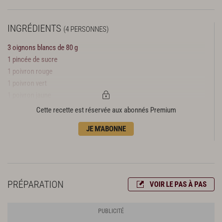
INGRÉDIENTS
(4 PERSONNES)
3 oignons blancs de 80 g
1 pincée de sucre
1 poivron rouge
1 poivron vert
1 poivron jaune
3 branches de persil plat
Cette recette est réservée aux abonnés Premium
3 branches de basilic
JE M'ABONNE
1/4 de botte de ciboulette
32 pétales de tomate confite
16 œufs
100 g de parmesan râpé
6 tomates
PRÉPARATION
VOIR LE PAS À PAS
1 pincée de sucre
1 pincée de pimentón (paprika)
10 cl de vinaigre balsamique