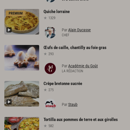
Quiche
lorraine
PREMIUM
1329
Par
Alain Ducasse
CHEF
Œufs
de
caille,
chantilly
au
foie
gras
293
Par
Académie du Goût
LA RÉDACTION
Crêpe
bretonne
sucrée
275
Par
Staub
Tortilla
aux
pommes
de
terre
et
aux
girolles
582