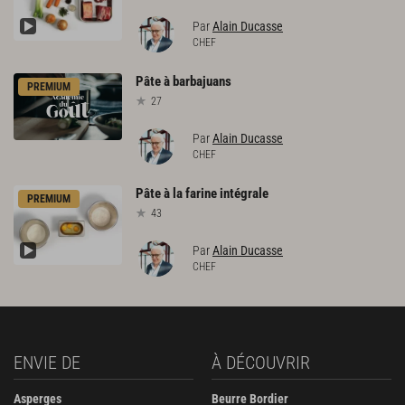
Par
Alain Ducasse
CHEF
Pâte
à
barbajuans
PREMIUM
27
Par
Alain Ducasse
CHEF
Pâte
à
la
farine
intégrale
PREMIUM
43
Par
Alain Ducasse
CHEF
ENVIE DE
À DÉCOUVRIR
Asperges
Beurre Bordier