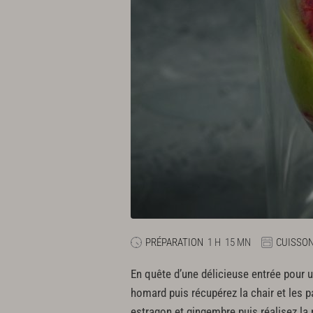
PRÉPARATION
1 H
15 MN
CUISSO
En quête d’une délicieuse entrée pour u
homard puis récupérez la chair et les p
estragon et gingembre puis réalisez la 