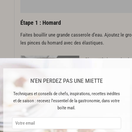
Étape 1 : Homard
Faites bouillir une grande casserole d’eau. Ajoutez le gro
les pinces du homard avec des élastiques.
Plongez le homard et le
cuire le corps 4 min. Ég
min.
N’EN PERDEZ PAS UNE MIETTE
Techniques et conseils de chefs, inspirations, recettes inédites
Cette recette est issue du livre "190 cours illustrés" publié aux Édition
et de saison : recevez l’essentiel de la gastronomie, dans votre
boîte mail.
Cette recette est réservée aux abonnés Premium