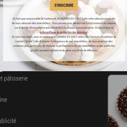
S'INSCRIRE
ABONNEMENT PREMIUM
En tant que responsable de traitement, ACADEMIE DU GOUT traite votre adresse email afin
de vous adresser des newsletters. Vous pouvez vous désinscrire à tout moment en cliquant
sur le lien de désinscription présent en bas de chaque communication. En savoir plus la
 ENFIN ACCESSIBLE !
notre politique de protection des données
.
En vous inscrivant, vous acceptez qu'ACADEMIE DU GOUT utilise des traceurs d’ouverture de
courriel (“pixels”) afin d’adapter la fréquence de ses newsletters, de vous proposer des
es
contenus plus pertinents, de mesurer la performance de ses newsletters et des publicités
qu’elles peuvent contenir et de gérer ses listes de diffusion.
préférés
s
t pâtisserie
ine
blicité