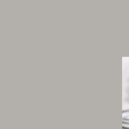
Gelée
1 oignon de 60 g
130 g de fenouil
1 côte de céleri
1 tomate
1 gousse d’ail
20 g de gingembre frais
20 g de concentré de tomate
5 cl de cognac
4 feuilles d’estragon
50 cl de bouillon de légumes (voir p. 600)
1 feuille de gélatine
Purée de fèves