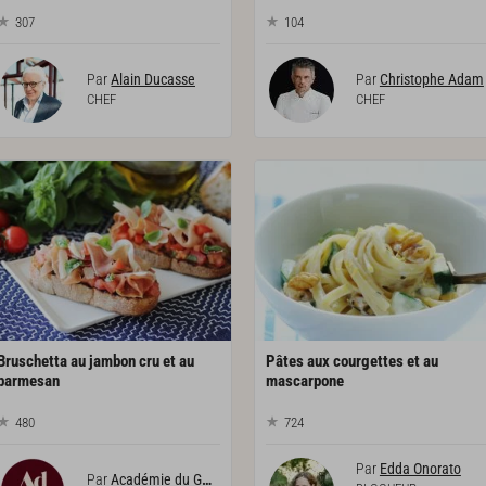
307
104
Par
Alain Ducasse
Par
Christophe Adam
CHEF
CHEF
Bruschetta au jambon cru et au
Pâtes aux courgettes et au
parmesan
mascarpone
480
724
Par
Edda Onorato
Par
Académie du Goût