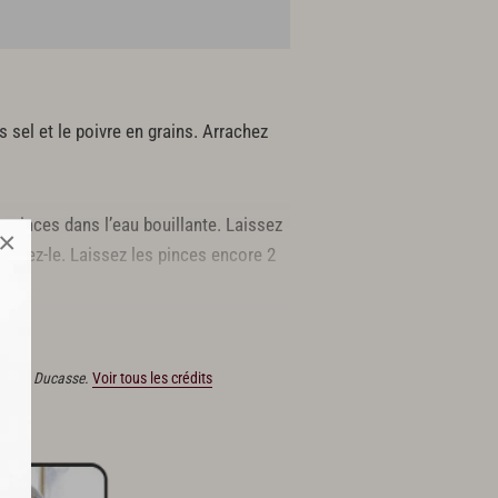
s sel et le poivre en grains. Arrachez
s pinces dans l’eau bouillante. Laissez
×
outtez-le. Laissez les pinces encore 2
s Alain Ducasse.
Voir tous les crédits