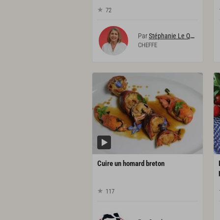
72
Par
Stéphanie Le Quellec
CHEFFE
Cuire
un
homard
breton
117