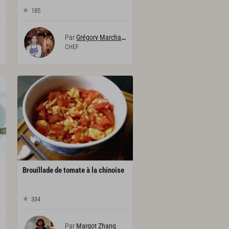
185
Par
Grégory Marchand
CHEF
Brouillade
de
tomate
à
la
chinoise
334
Par
Margot Zhang