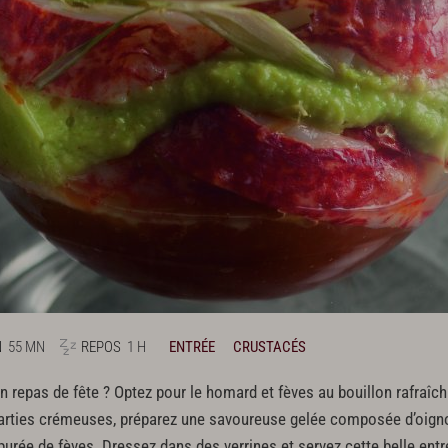
N
55 MN
REPOS
1 H
ENTRÉE
CRUSTACÉS
n repas de fête ? Optez pour le homard et fèves au bouillon rafraîch
arties crémeuses, préparez une savoureuse gelée composée d’oignon, 
purée de fèves. Dressez dans des verrines et servez cette belle entr