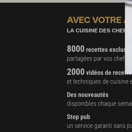
800 g de fèves fraîches
1 c. à c. de gros sel
AVEC VOTRE 
Sel
LA CUISINE DES CHEFS,
Poivre du moulin
Tabasco®
8000
recettes exclusiv
partagées par vos chefs 
2000
vidéos de recette
et techniques de cuisine e
Des nouveautés
disponibles chaque sema
Stop pub
un service garanti sans pu