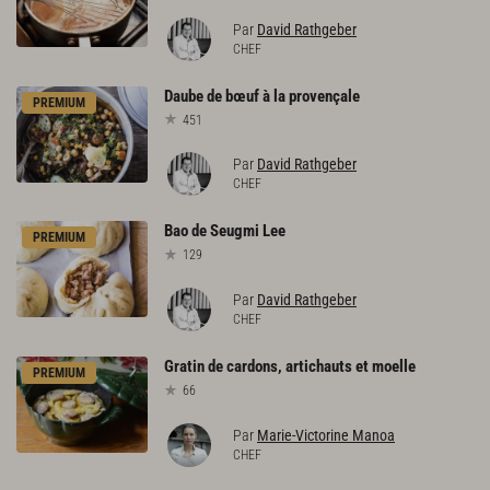
Par
David Rathgeber
CHEF
Daube
de
bœuf
à
la
provençale
PREMIUM
451
Par
David Rathgeber
CHEF
Bao
de
Seugmi
Lee
PREMIUM
129
Par
David Rathgeber
CHEF
Gratin
de
cardons,
artichauts
et
moelle
PREMIUM
66
Par
Marie-Victorine Manoa
CHEF