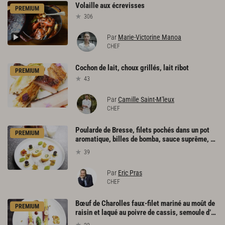
Volaille
aux
écrevisses
PREMIUM
306
Par
Marie-Victorine Manoa
CHEF
Cochon
de
lait,
choux
grillés,
lait
ribot
PREMIUM
43
Par
Camille Saint-M'leux
CHEF
Poularde de Bresse, filets pochés dans un pot
PREMIUM
aromatique, billes de bomba, sauce suprême, consommé de volaille infusé aux herbes
39
Par
Eric Pras
CHEF
Bœuf de Charolles faux-filet mariné au moût de
PREMIUM
raisin et laqué au poivre de cassis, semoule d’inflorescence