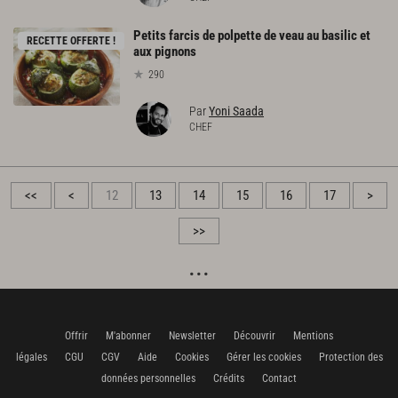
Petits farcis de polpette de veau au basilic et
RECETTE OFFERTE !
aux pignons
290
Par
Yoni Saada
CHEF
<<
<
12
13
14
15
16
17
>
>>
Offrir
M'abonner
Newsletter
Découvrir
Mentions
légales
CGU
CGV
Aide
Cookies
Gérer les cookies
Protection des
données personnelles
Crédits
Contact