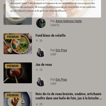
de courriel (“pixels”) afin d’adapter la fréquence de ses newsletters, de vous proposer des
Soupe
de
riz
ou
Cháo
contenus plus pertinents, de mesurer la performance de ses newsletters et des publicités
PREMIUM
qu’elles peuvent contenir et de gérer ses listes de diffusion.
27
Par
Anne-Solenne Hatte
CHEFFE
Fond
blanc
de
volaille
PREMIUM
26
Par
Eric Pras
CHEF
Jus
de
veau
PREMIUM
24
Par
Eric Pras
CHEF
Noix de ris de veau braisée, soubise, artichauts
PREMIUM
confits dans une huile de foin, jus à la brioche torréfiée
29