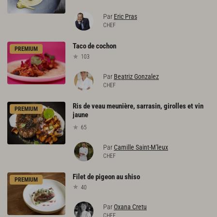
Par
Eric Pras
CHEF
Taco
de
cochon
PREMIUM
103
Par
Beatriz Gonzalez
CHEF
Ris de veau meunière, sarrasin, girolles et vin
PREMIUM
jaune
65
Par
Camille Saint-M'leux
CHEF
Filet
de
pigeon
au
shiso
PREMIUM
40
Par
Oxana Cretu
CHEF