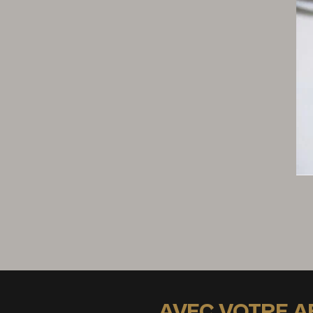
50 g de lait demi-écrémé
Mousse pralinée
160 g de crème à 35 % de mg
60 g de lait entier
20 g de jaune d’œuf (1 jaune)
12 g de sucre semoule
3 g de gélatine
75 g de praliné noisette 66 % (valrhona®)
Dressage et finitions
Décors chocolat
4 noisettes
Brisures de feuille d’or
Nougat noisette
AVEC VOTRE 