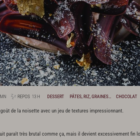
 MN
REPOS
13 H
DESSERT
PÂTES, RIZ, GRAINES…
CHOCOLAT
oût de la noisette avec un jeu de textures impressionnant.
duit paraît très brutal comme ça, mais il devient excessivement fin l