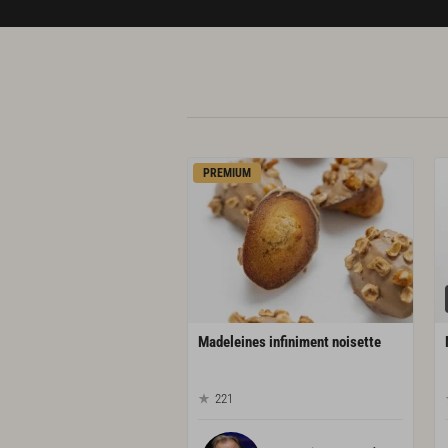
PREMIUM
Madeleines
infiniment
noisette
221