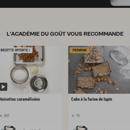
L'ACADÉMIE DU GOÛT VOUS RECOMMANDE
RECETTE OFFERTE !
PREMIUM
Noisettes
caramélisées
Cake
à
la
farine
de
lupin
307
75