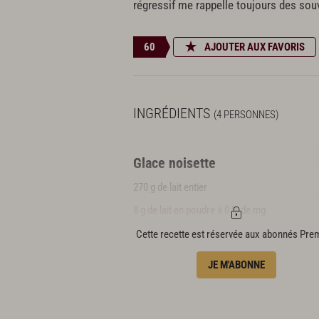
régressif me rappelle toujours des sou
60
AJOUTER AUX FAVORIS
INGRÉDIENTS
(4 PERSONNES)
Glace noisette
270 g de lait entier
8 g de lait en poudre à 0 % de mg
26 g de sucre semoule
Cette recette est réservée aux abonnés Pr
24 g de glucose atomisé
JE M'ABONNE
2 g de stabilisateur
64 g de praliné noisette 66 % (valrhona®)