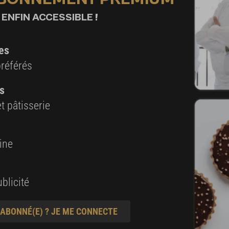
 ENFIN ACCESSIBLE !
es
préférés
s
t pâtisserie
ine
blicité
 ABONNÉ(E) ? JE ME CONNECTE