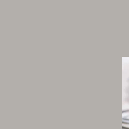
Ganache montée noisette
1 g de gélatine
170 g de crème à 35 % de mg
40 g de praliné noisette 66 % (valrhona®)
35 g de pâte de noisette
Croustillant praliné
25 g de chocolat au lait de couverture à 35 % 
cacao azélia (valrhona®)
55 g de praliné noisette 66 % (valrhona®)
50 g de feuilletine
Cœur coulant noisette
40 g de praliné noisette 66 % (valrhona®)
40 g de pâte de noisette