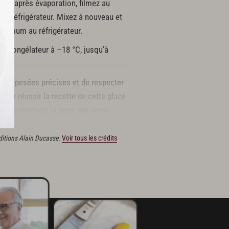
puis, après évaporation, filmez au
 au réfrigérateur. Mixez à nouveau et
minimum au réfrigérateur.
 au congélateur à –18 °C, jusqu’à
e des pesées précises et de respecter
pour réussir la recette de cette glace
 mais conservez-la pour une autre
Éditions Alain Ducasse.
Voir tous les crédits