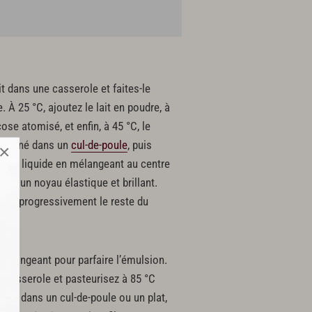
ait dans une casserole et faites-le
 À 25 °C, ajoutez le lait en poudre, à
cose atomisé, et enfin, à 45 °C, le
 praliné dans un
cul-de-poule
, puis
×
ie du liquide en mélangeant au centre
éer un noyau élastique et brillant.
tant progressivement le reste du
 plongeant pour parfaire l’émulsion.
a casserole et pasteurisez à 85 °C
sez dans un cul-de-poule ou un plat,