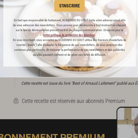
laissez refroidir 5 min, 
S'INSCRIRE
contact. Entreposez 1 h
laissez maturer 1 nuit 
En tant que responsable de traitement, ACADEMIE DU GOUT traite votre adresse email afin
de vous adresser des newsletters. Vous pouvez vous désinscrire à tout moment en cliquant
Turbinez
, puis réservez
sur le lien de désinscription présent en bas de chaque communication. En savoir plus la
notre politique de protection des données
.
utilisation.
En vous inscrivant, vous acceptez qu'ACADEMIE DU GOUT utilise des traceurs d’ouverture de
courriel (“pixels”) afin d’adapter la fréquence de ses newsletters, de vous proposer des
Il est important de fair
contenus plus pertinents, de mesurer la performance de ses newsletters et des publicités
qu’elles peuvent contenir et de gérer ses listes de diffusion.
les quantités indiquées 
noisette. Il en restera,
utilisation.
Cette recette est issue du livre "Best of Arnaud Lallement" publié aux 
Cette recette est réservée aux abonnés Premium
ABONNEMENT PREMIUM