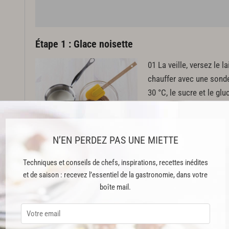
Étape 1 : Glace noisette
01 La veille, versez le l
chauffer avec une sonde.
30 °C, le sucre et le glu
stabilisateur. Mettez le
de
versez-y une petite part
avec une
maryse
pour cr
N’EN PERDEZ PAS UNE MIETTE
Continuez ainsi en ajou
liquide.
Techniques et conseils de chefs, inspirations, recettes inédites
et de saison : recevez l’essentiel de la gastronomie, dans votre
boîte mail.
02 Mixez avec un mixeur
Remettez le tout dans l
pendant 2 min. Débarras