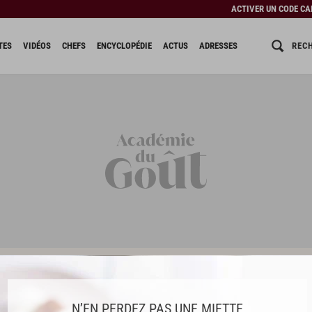
ACTIVER UN CODE C
REC
TES
VIDÉOS
CHEFS
ENCYCLOPÉDIE
ACTUS
ADRESSES
 Ducasse
Toutes les recettes du chef Alain Ducasse - page 70
N’EN PERDEZ PAS UNE MIETTE