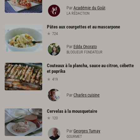
Par
Académie du Goût
LA RÉDACTION
Pâtes
aux
courgettes
et
au
mascarpone
724
Par
Edda Onorato
BLOGUEUR FONDATEUR
Couteaux à la plancha, sauce au citron, cébette
et paprika
419
Par
Charles cuisine
Cervelas
à
la
mousquetaire
120
Par
Georges Tumay
GOURMET