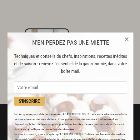
×
N’EN PERDEZ PAS UNE MIETTE
Techniques et conseils de chefs, inspirations, recettes inédites
et de saison : recevez l’essentiel de la gastronomie, dans votre
boîte mail.
S'INSCRIRE
En tant que responsable de traitement, ACADEMIE DU GOUT traite votre adresse email afin
de vous adresser des newsletters. Vous pouvez vous désinscrire à tout moment en
cliquant sur le lien de désinscription présent en bas de chaque communication. En savoir
plus la
notre politique de protection des données
.
En vous inscrivant, vous acceptez qu'ACADEMIE DU GOUT utilise des traceurs d’ouverture
de courriel (“pixels”) afin d’adapter la fréquence de ses newsletters, de vous proposer des