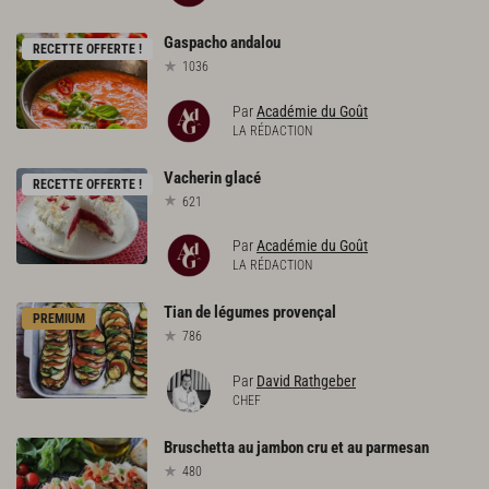
Gaspacho
andalou
RECETTE OFFERTE !
1036
Par
Académie du Goût
LA RÉDACTION
Vacherin
glacé
RECETTE OFFERTE !
621
Par
Académie du Goût
LA RÉDACTION
Tian
de
légumes
provençal
PREMIUM
786
Par
David Rathgeber
CHEF
Bruschetta
au
jambon
cru
et
au
parmesan
480