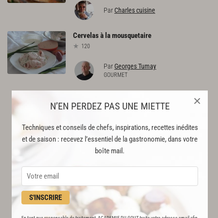
Par
Charles cuisine
Cervelas
à
la
mousquetaire
120
Par
Georges Tumay
GOURMET
×
N’EN PERDEZ PAS UNE MIETTE
Techniques et conseils de chefs, inspirations, recettes inédites
et de saison : recevez l’essentiel de la gastronomie, dans votre
boîte mail.
S'INSCRIRE
En tant que responsable de traitement, ACADEMIE DU GOUT traite votre adresse email afin