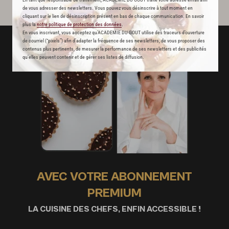
de vous adresser des newsletters. Vous pouvez vous désinscrire à tout moment en
cliquant sur le lien de désinscription présent en bas de chaque communication. En savoir
plus la
notre politique de protection des données
.
En vous inscrivant, vous acceptez qu'ACADEMIE DU GOUT utilise des traceurs d’ouverture
de courriel (“pixels”) afin d’adapter la fréquence de ses newsletters, de vous proposer des
contenus plus pertinents, de mesurer la performance de ses newsletters et des publicités
qu’elles peuvent contenir et de gérer ses listes de diffusion.
AVEC VOTRE ABONNEMENT
PREMIUM
LA CUISINE DES CHEFS, ENFIN ACCESSIBLE !