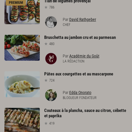
Tian
de
légumes
provençal
PREMIUM
786
Par
David Rathgeber
CHEF
Bruschetta
au
jambon
cru
et
au
parmesan
480
Par
Académie du Goût
LA RÉDACTION
Pâtes
aux
courgettes
et
au
mascarpone
724
Par
Edda Onorato
BLOGUEUR FONDATEUR
Couteaux à la plancha, sauce au citron, cébette
et paprika
419