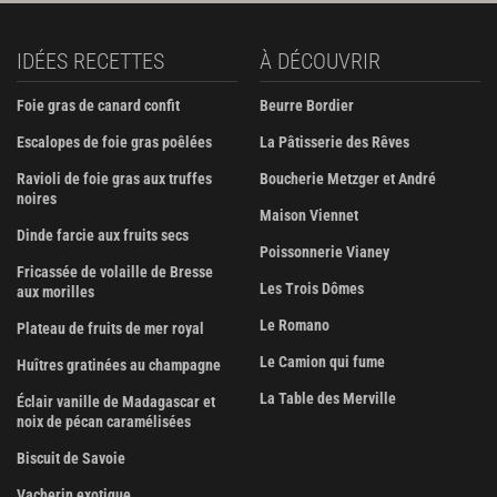
IDÉES RECETTES
À DÉCOUVRIR
Foie gras de canard confit
Beurre Bordier
Escalopes de foie gras poêlées
La Pâtisserie des Rêves
Ravioli de foie gras aux truffes
Boucherie Metzger et André
noires
Maison Viennet
Dinde farcie aux fruits secs
Poissonnerie Vianey
Fricassée de volaille de Bresse
Les Trois Dômes
aux morilles
Le Romano
Plateau de fruits de mer royal
Le Camion qui fume
Huîtres gratinées au champagne
La Table des Merville
Éclair vanille de Madagascar et
noix de pécan caramélisées
Biscuit de Savoie
Vacherin exotique