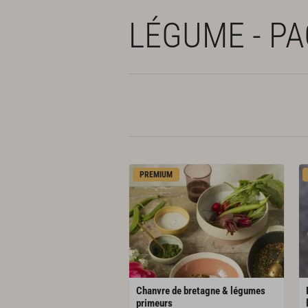
LÉGUME - P
PREMIUM
Chanvre de bretagne & légumes
primeurs