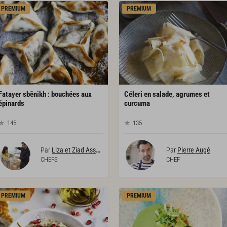
PREMIUM
PREMIUM
Fatayer sbēnikh : bouchées aux
Céleri en salade, agrumes et
épinards
curcuma
145
135
Par
Liza et Ziad Asseily
Par
Pierre Augé
CHEFS
CHEF
PREMIUM
PREMIUM