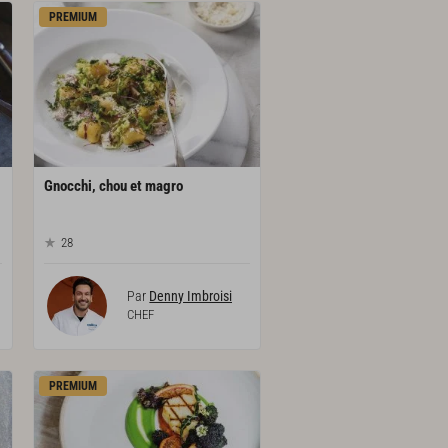
PREMIUM
Gnocchi,
chou
et
magro
28
Par
Denny Imbroisi
CHEF
PREMIUM