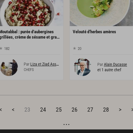
Moutabbal : purée d’aubergines
Velouté
d’herbes
amères
grillées, crème de sésame et graines de grenade
182
20
Par
Liza et Ziad Asseily
Par
Alain Ducasse
CHEFS
et 1 autre chef
<
<
23
24
25
26
27
28
>