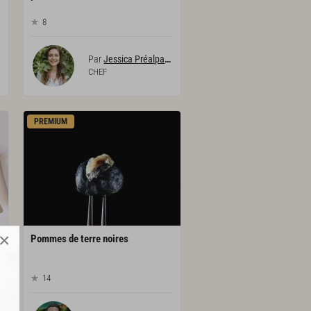
8
Par
Jessica Préalpato
CHEF
PREMIUM
×
Pommes
de
terre
noires
14