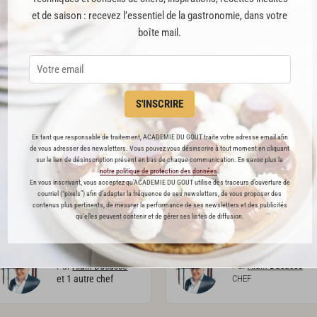
Par
Nolwenn Corre
Par
Malandran Xavier
et de saison : recevez l’essentiel de la gastronomie, dans votre
CHEF
boîte mail.
PREMIUM
PREMIUM
S'INSCRIRE
En tant que responsable de traitement, ACADEMIE DU GOUT traite votre adresse email afin
de vous adresser des newsletters. Vous pouvez vous désinscrire à tout moment en cliquant
sur le lien de désinscription présent en bas de chaque communication. En savoir plus la
notre politique de protection des données
.
En vous inscrivant, vous acceptez qu'ACADEMIE DU GOUT utilise des traceurs d’ouverture de
Crème
d’ail
Barbajuans
d’hiver
courriel (“pixels”) afin d’adapter la fréquence de ses newsletters, de vous proposer des
contenus plus pertinents, de mesurer la performance de ses newsletters et des publicités
qu’elles peuvent contenir et de gérer ses listes de diffusion.
75
120
Par
Alain Ducasse
Par
Alain Ducasse
et 1 autre chef
CHEF