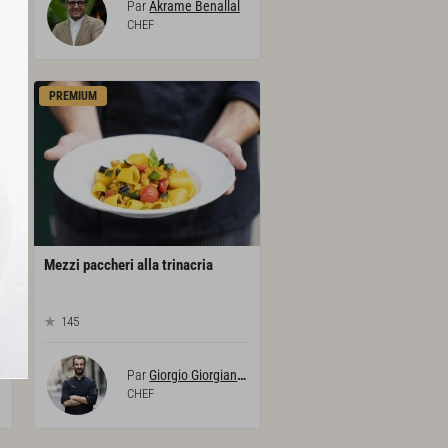
Par
Akrame Benallal
CHEF
PREMIUM
Mezzi
paccheri
alla
trinacria
145
Par
Giorgio Giorgianni
CHEF