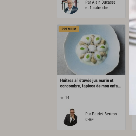
Par
Alain Ducasse
et 1 autre chef
PREMIUM
Huîtres à l’étuvée jus marin et
concombre, tapioca de mon enfance, comme un risotto
14
Par
Patrick Bertron
CHEF