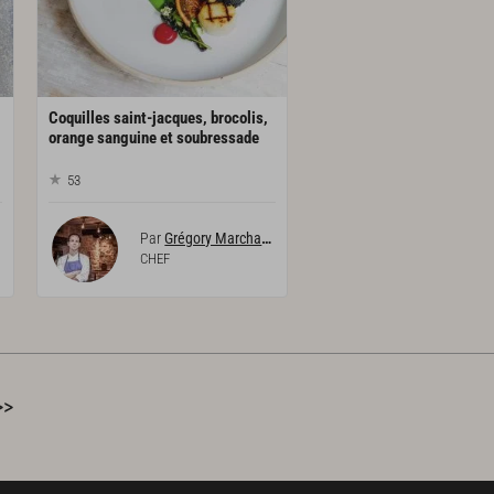
Coquilles saint-jacques, brocolis,
orange sanguine et soubressade
53
Par
Grégory Marchand
CHEF
>>