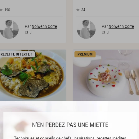
190
34
Par
Nolwenn Corre
Par
Nolwenn Corre
CHEF
CHEF
RECETTE OFFERTE !
PREMIUM
Risotto de cèleri à la truffe d'été
Cocos
de
Paimpol
jus de volaille
N’EN PERDEZ PAS UNE MIETTE
58
95
Techniques et conseils de chefs, inspirations, recettes inédites