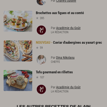
Par
Charles cuisine
Brochettes
aux
figues
et
au
comté
285
Par
Académie du Goût
LA RÉDACTION
Caviar
d'aubergines
au
yaourt
grec
59
Par
Dina Nikolaou
CHEFFE
Tofu
gourmand
en
rillettes
107
Par
Académie du Goût
LA RÉDACTION
LES AUTRES RECETTES DE ALAIN