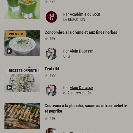
617
Par
Académie du Goût
LA RÉDACTION
Concombre
à
la
crème
et
aux
fines
herbes
PREMIUM
769
Par
Alain Ducasse
CHEF
Tzatziki
RECETTE OFFERTE !
1351
Par
Alain Ducasse
et 2 autres chefs
Couteaux à la plancha, sauce au citron, cébette
et paprika
419