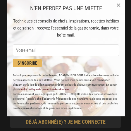
×
N’EN PERDEZ PAS UNE MIETTE
8000
recettes exclusives
Techniques et conseils de chefs, inspirations, recettes inédites
partagées par vos chefs préférés
et de saison : recevez l’essentiel de la gastronomie, dans votre
boîte mail.
2000
vidéos de recettes
et techniques de cuisine et pâtisserie
Des nouveautés
S'INSCRIRE
disponibles chaque semaine
En tant que responsable de traitement, ACADEMIE DU GOUT traite votre adresse email afin
de vous adresser des newsletters. Vous pouvez vous désinscrire à tout moment en
Stop pub
cliquant sur le lien de désinscription présent en bas de chaque communication. En savoir
plus la
notre politique de protection des données
.
un service garanti sans publicité
En vous inscrivant, vous acceptez qu'ACADEMIE DU GOUT utilise des traceurs d’ouverture
de courriel (“pixels”) afin d’adapter la fréquence de ses newsletters, de vous proposer des
contenus plus pertinents, de mesurer la performance de ses newsletters et des publicités
qu’elles peuvent contenir et de gérer ses listes de diffusion.
JE M'ABONNE
DÉJÀ ABONNÉ(E) ? JE ME CONNECTE