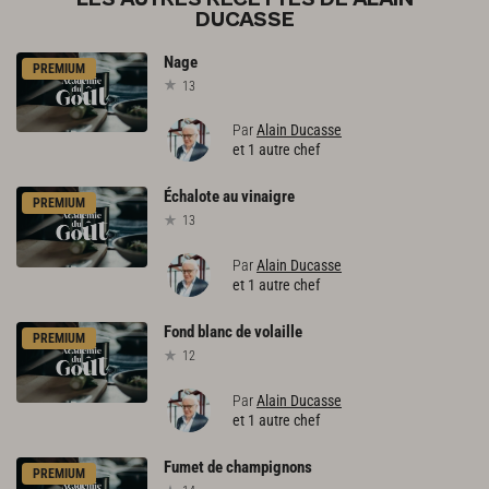
DUCASSE
Nage
PREMIUM
13
Par
Alain Ducasse
et 1 autre chef
Échalote
au
vinaigre
PREMIUM
13
Par
Alain Ducasse
et 1 autre chef
Fond
blanc
de
volaille
PREMIUM
12
Par
Alain Ducasse
et 1 autre chef
Fumet
de
champignons
PREMIUM