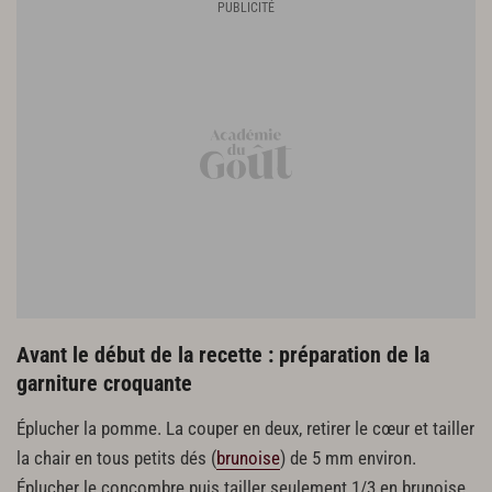
5 cm de gingembre
2 à 3 c. à s. de purée de tamarin
2 yaourts nature
20 cl de lait 1/2 écrémé
40 cl d’eau glacée
Piment d’Espelette
5 c. à s. de vinaigre de Xérès
Avant le début de la recette : préparation de la
garniture croquante
Éplucher la pomme. La couper en deux, retirer le cœur et tailler
la chair en tous petits dés (
brunoise
) de 5 mm environ.
Éplucher le concombre puis tailler seulement 1/3 en brunoise.