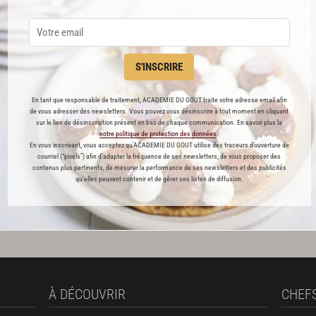
S'INSCRIRE
En tant que responsable de traitement, ACADEMIE DU GOUT traite votre adresse email afin
Carré
d'agneau
aux
flageolets
de vous adresser des newsletters. Vous pouvez vous désinscrire à tout moment en cliquant
sur le lien de désinscription présent en bas de chaque communication. En savoir plus la
notre politique de protection des données
.
224
En vous inscrivant, vous acceptez qu'ACADEMIE DU GOUT utilise des traceurs d’ouverture de
courriel (“pixels”) afin d’adapter la fréquence de ses newsletters, de vous proposer des
contenus plus pertinents, de mesurer la performance de ses newsletters et des publicités
qu’elles peuvent contenir et de gérer ses listes de diffusion.
Par
Alain Ducasse
et 1 autre chef
À DÉCOUVRIR
CHEF