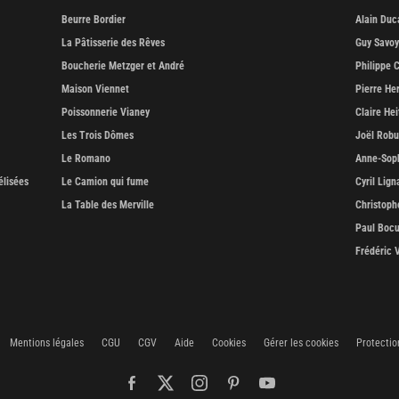
Beurre Bordier
Alain Duc
La Pâtisserie des Rêves
Guy Savoy
Boucherie Metzger et André
Philippe C
Maison Viennet
Pierre He
Poissonnerie Vianey
Claire Hei
Les Trois Dômes
Joël Rob
Le Romano
Anne-Soph
élisées
Le Camion qui fume
Cyril Lign
La Table des Merville
Christoph
Paul Boc
Frédéric 
Mentions légales
CGU
CGV
Aide
Cookies
Gérer les cookies
Protectio