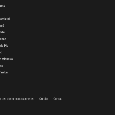
asse
onticini
rmé
tzler
uchon
ie Pic
ac
e Michalak
use
Vardon
n des données personnelles
Crédits
Contact