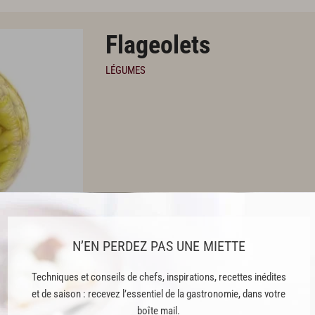
Flageolets
LÉGUMES
IMPRIMER
N’EN PERDEZ PAS UNE MIETTE
À PROPOS
RECETTES
Techniques et conseils de chefs, inspirations, recettes inédites
et de saison : recevez l’essentiel de la gastronomie, dans votre
PREMIUM
boîte mail.