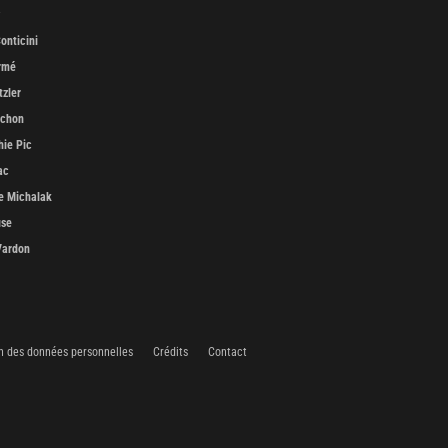
onticini
rmé
tzler
uchon
ie Pic
ac
e Michalak
use
Vardon
n des données personnelles
Crédits
Contact