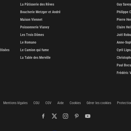
La Pâtisserie des Rêves
Guy Savoy
Boucherie Metzger et André
Philippe C
Maison Viennet
Pierre He
Poissonnerie Vianey
Claire Hei
Les Trois Dômes
Joël Rob
Le Romano
Anne-Soph
élisées
Le Camion qui fume
Cyril Lign
La Table des Merville
Christoph
Paul Boc
Frédéric 
Mentions légales
CGU
CGV
Aide
Cookies
Gérer les cookies
Protectio