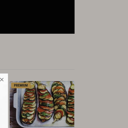
×
PREMIUM