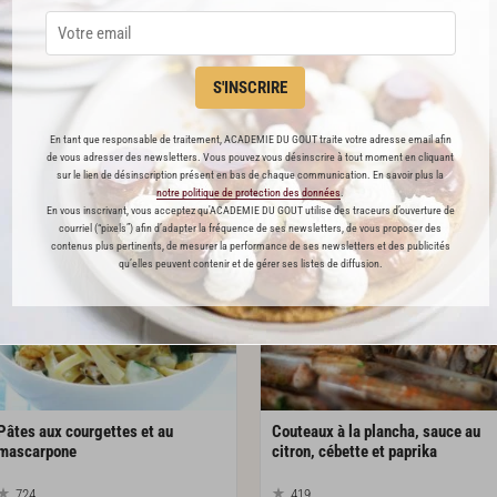
Gaspacho
andalou
Vacherin
glacé
1036
621
S'INSCRIRE
En tant que responsable de traitement, ACADEMIE DU GOUT traite votre adresse email afin
Par
Académie du Goût
Par
Académie du Goût
de vous adresser des newsletters. Vous pouvez vous désinscrire à tout moment en cliquant
LA RÉDACTION
LA RÉDACTION
sur le lien de désinscription présent en bas de chaque communication. En savoir plus la
notre politique de protection des données
.
En vous inscrivant, vous acceptez qu'ACADEMIE DU GOUT utilise des traceurs d’ouverture de
courriel (“pixels”) afin d’adapter la fréquence de ses newsletters, de vous proposer des
contenus plus pertinents, de mesurer la performance de ses newsletters et des publicités
qu’elles peuvent contenir et de gérer ses listes de diffusion.
Pâtes aux courgettes et au
Couteaux à la plancha, sauce au
mascarpone
citron, cébette et paprika
724
419