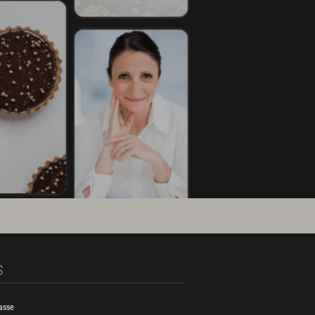
S
asse