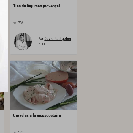
Tian
de
légumes
provençal
786
Par
David Rathgeber
CHEF
Cervelas
à
la
mousquetaire
120