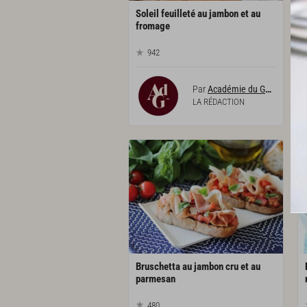
Soleil feuilleté au jambon et au
fromage
942
Par
Académie du Goût
LA RÉDACTION
Bruschetta au jambon cru et au
parmesan
480