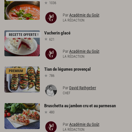
1036
Par
Académie du Goût
LA RÉDACTION
Vacherin
glacé
RECETTE OFFERTE !
621
Par
Académie du Goût
LA RÉDACTION
Tian
de
légumes
provençal
PREMIUM
786
Par
David Rathgeber
CHEF
Bruschetta
au
jambon
cru
et
au
parmesan
480
Par
Académie du Goût
LA RÉDACTION