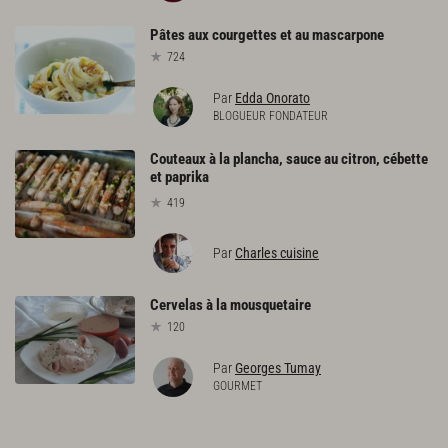
Pâtes
aux
courgettes
et
au
mascarpone
724
Par
Edda Onorato
BLOGUEUR FONDATEUR
Couteaux à la plancha, sauce au citron, cébette
et paprika
419
Par
Charles cuisine
Cervelas
à
la
mousquetaire
120
Par
Georges Tumay
GOURMET