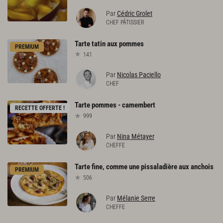
Par
Cédric Grolet
CHEF PÂTISSIER
Tarte
tatin
aux
pommes
PREMIUM
141
Par
Nicolas Paciello
CHEF
Tarte
pommes
-
camembert
RECETTE OFFERTE !
999
Par
Nina Métayer
CHEFFE
Tarte
fine,
comme
une
pissaladière
aux
anchois
PREMIUM
506
Par
Mélanie Serre
CHEFFE