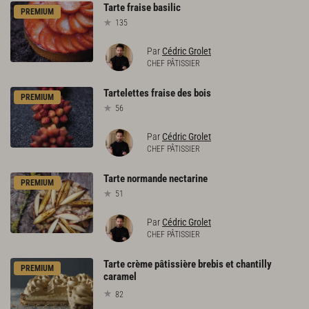
Tarte
fraise
basilic
PREMIUM
135
Par
Cédric Grolet
CHEF PÂTISSIER
Tartelettes
fraise
des
bois
PREMIUM
56
Par
Cédric Grolet
CHEF PÂTISSIER
Tarte
normande
nectarine
PREMIUM
51
Par
Cédric Grolet
CHEF PÂTISSIER
Tarte crème pâtissière brebis et chantilly
PREMIUM
caramel
82