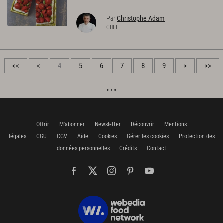
Par
Christophe Adam
CHEF
<<
<
4
5
6
7
8
9
>
>>
Offrir
M'abonner
Newsletter
Découvrir
Mentions
légales
CGU
CGV
Aide
Cookies
Gérer les cookies
Protection des
données personnelles
Crédits
Contact