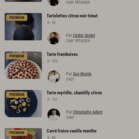
CHEF PÂTISSIER
Tartelettes
citron
noir
timut
PREMIUM
53
Par
Cédric Grolet
CHEF PÂTISSIER
Tarte
framboises
PREMIUM
123
Par
Guy Martin
CHEF
Tarte
myrtille,
chantilly
citron
PREMIUM
131
Par
Christophe Adam
CHEF
Carré
fraise
vanille
menthe
PREMIUM
93