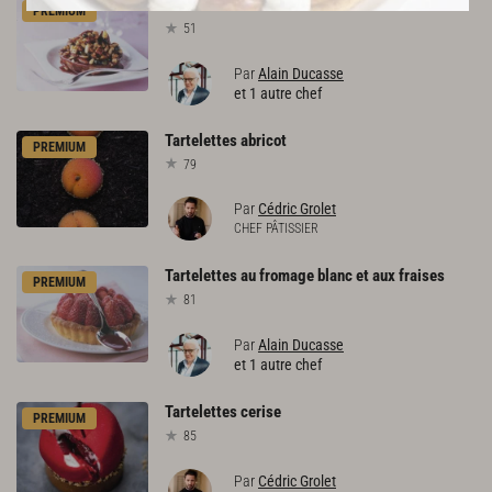
Mini-tartelettes
choco-caramel
PREMIUM
51
Par
Alain Ducasse
et 1 autre chef
Tartelettes
abricot
PREMIUM
79
Par
Cédric Grolet
CHEF PÂTISSIER
Tartelettes
au
fromage
blanc
et
aux
fraises
PREMIUM
81
Par
Alain Ducasse
et 1 autre chef
Tartelettes
cerise
PREMIUM
85
Par
Cédric Grolet