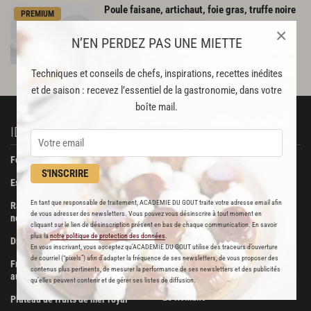
Poule
faisane,
artichaut,
foie
gras,
truffe
noire
PREMIUM
17
×
N’EN PERDEZ PAS UNE MIETTE
Par
Alain Ducasse
CHEF
Techniques et conseils de chefs, inspirations, recettes inédites
et de saison : recevez l’essentiel de la gastronomie, dans votre
boîte mail.
IDÉES RECETTES
À DÉCOUVRIR
Foie gras de canard confit
Beurre Bordier
S'INSCRIRE
Escalopes de foie gras poêlées
La Pâtisserie des Rêves
En tant que responsable de traitement, ACADEMIE DU GOUT traite votre adresse email afin
Ravioli de foie gras aux truffes
Boucherie Metzger et André
de vous adresser des newsletters. Vous pouvez vous désinscrire à tout moment en
noires
cliquant sur le lien de désinscription présent en bas de chaque communication. En savoir
Maison Viennet
plus la
notre politique de protection des données
.
Dinde farcie aux fruits secs
En vous inscrivant, vous acceptez qu'ACADEMIE DU GOUT utilise des traceurs d’ouverture
Poissonnerie Vianey
de courriel (“pixels”) afin d’adapter la fréquence de ses newsletters, de vous proposer des
Fricassée de volaille de Bresse
contenus plus pertinents, de mesurer la performance de ses newsletters et des publicités
Les Trois Dômes
aux morilles
qu’elles peuvent contenir et de gérer ses listes de diffusion.
Le Romano
Plateau de fruits de mer royal