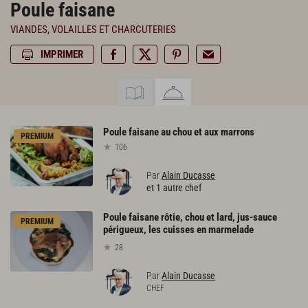
Poule faisane
VIANDES, VOLAILLES ET CHARCUTERIES
IMPRIMER
Poule
faisane
au
chou
et
aux
marrons
PREMIUM
106
Par
Alain Ducasse
et 1 autre chef
Poule faisane rôtie, chou et lard, jus-sauce
PREMIUM
périgueux, les cuisses en marmelade
28
Par
Alain Ducasse
CHEF