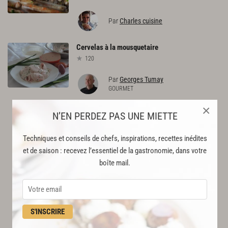
Par
Charles cuisine
Cervelas
à
la
mousquetaire
120
Par
Georges Tumay
GOURMET
×
N’EN PERDEZ PAS UNE MIETTE
Techniques et conseils de chefs, inspirations, recettes inédites
et de saison : recevez l’essentiel de la gastronomie, dans votre
boîte mail.
S'INSCRIRE