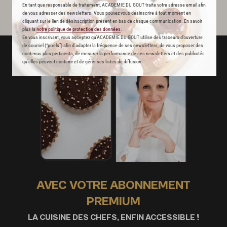
En tant que responsable de traitement, ACADEMIE DU GOUT traite votre adresse email afin
de vous adresser des newsletters. Vous pouvez vous désinscrire à tout moment en
cliquant sur le lien de désinscription présent en bas de chaque communication. En savoir
plus la
notre politique de protection des données
.
En vous inscrivant, vous acceptez qu'ACADEMIE DU GOUT utilise des traceurs d’ouverture
de courriel (“pixels”) afin d’adapter la fréquence de ses newsletters, de vous proposer des
contenus plus pertinents, de mesurer la performance de ses newsletters et des publicités
qu’elles peuvent contenir et de gérer ses listes de diffusion.
AVEC VOTRE ABONNEMENT
PREMIUM
LA CUISINE DES CHEFS, ENFIN ACCESSIBLE !