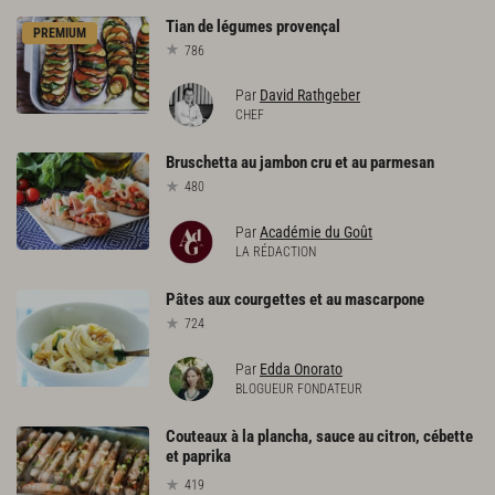
Tian
de
légumes
provençal
PREMIUM
786
Par
David Rathgeber
CHEF
Bruschetta
au
jambon
cru
et
au
parmesan
480
Par
Académie du Goût
LA RÉDACTION
Pâtes
aux
courgettes
et
au
mascarpone
724
Par
Edda Onorato
BLOGUEUR FONDATEUR
Couteaux à la plancha, sauce au citron, cébette
et paprika
419