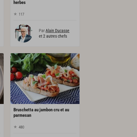
herbes
117
Par
Alain Ducasse
et 2 autres chefs
Bruschetta au jambon cru et au
parmesan
480