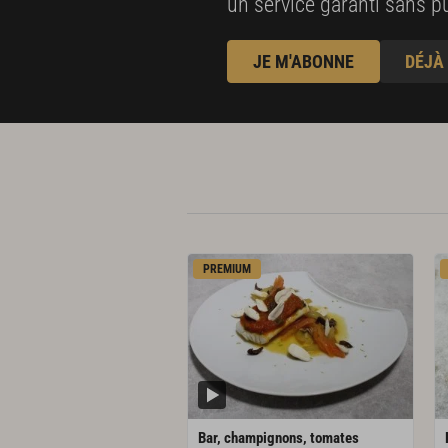
un service garanti sans pu
JE M'ABONNE
DÉJÀ
PREMIUM
Bar, champignons, tomates