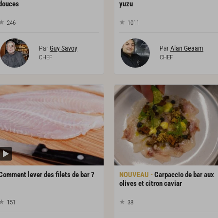
douces
yuzu
246
1011
Par
Guy Savoy
Par
Alan Geaam
CHEF
CHEF
Comment
lever
des
filets
de
bar
?
Carpaccio de bar aux
olives et citron caviar
151
38