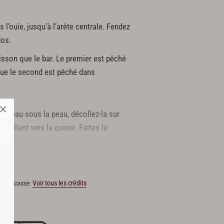
 l’ouïe, jusqu’à l’arête centrale. Fendez
dos.
sson que le bar. Le premier est pêché
que le second est pêché dans
×
couteau sous la peau, décollez-la sur
 en allant vers la queue. Faites la
côté.
ain Ducasse.
Voir tous les crédits