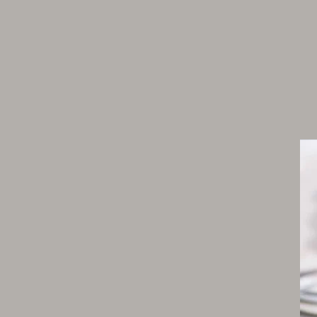
100 g de noix de Saint-Jacques rincées et
séchées
1 œuf + 1 jaune
200 g de crème double
50 g de beurre mou
30 g de pistaches mondées
1 c. à c. d’estragon
Sel fin
Poivre noir du moulin
Préparation de la sauce choron
15 cl de vinaigre de vin rouge
3 échalotes
150 g de beurre
1 c. à s. d’estragon