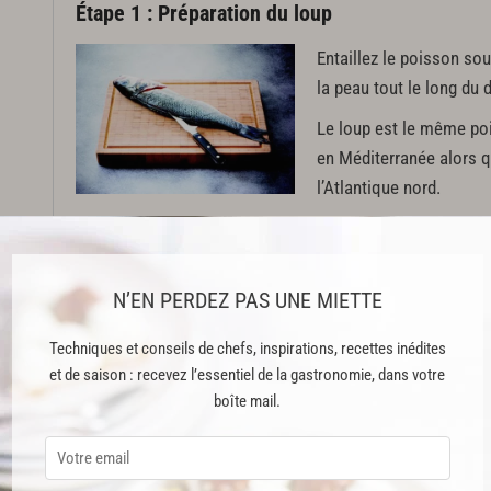
Étape 1 : Préparation du loup
Entaillez le poisson sous
la peau tout le long du 
Le loup est le même poi
en Méditerranée alors 
l’Atlantique nord.
Introduisez la lame du 
toute la surface et tirez
N’EN PERDEZ PAS UNE MIETTE
même chose de l’autre 
Techniques et conseils de chefs, inspirations, recettes inédites
et de saison : recevez l’essentiel de la gastronomie, dans votre
boîte mail.
Cette recette est issue du livre "Best of Bocuse" publié aux Éditions Al
Cette recette est réservée aux abonnés Premium