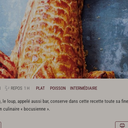
N
REPOS
1 H
PLAT
POISSON
INTERMÉDIAIRE
 le loup, appelé aussi bar, conserve dans cette recette toute sa fin
n culinaire « bocusienne ».