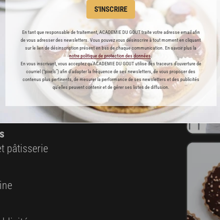
S'INSCRIRE
En tant que responsable de traitement, ACADEMIE DU GOUT traite votre adresse email afin
ABONNEMENT PREMIUM
de vous adresser des newsletters. Vous pouvez vous désinscrire à tout moment en cliquant
sur le lien de désinscription présent en bas de chaque communication. En savoir plus la
notre politique de protection des données
.
 ENFIN ACCESSIBLE !
En vous inscrivant, vous acceptez qu'ACADEMIE DU GOUT utilise des traceurs d’ouverture de
courriel (“pixels”) afin d’adapter la fréquence de ses newsletters, de vous proposer des
contenus plus pertinents, de mesurer la performance de ses newsletters et des publicités
qu’elles peuvent contenir et de gérer ses listes de diffusion.
es
préférés
s
t pâtisserie
ine