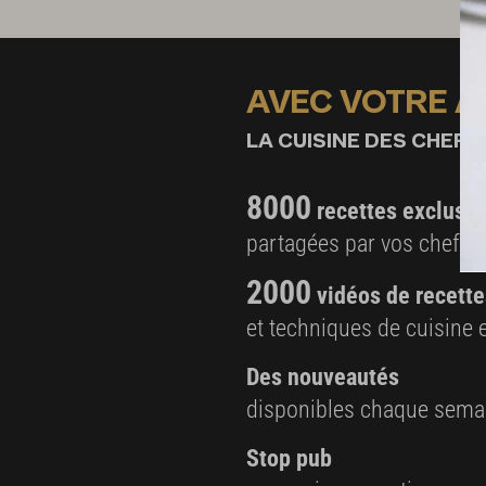
3 jaunes d’œufs
1/2 c. à c. de concentré de tomate
Sel fin
AVEC VOTRE 
1 pointe de couteau de poivre mignonnette
LA CUISINE DES CHEFS,
8000
recettes exclusiv
partagées par vos chefs 
2000
vidéos de recette
et techniques de cuisine e
Des nouveautés
disponibles chaque sema
Stop pub