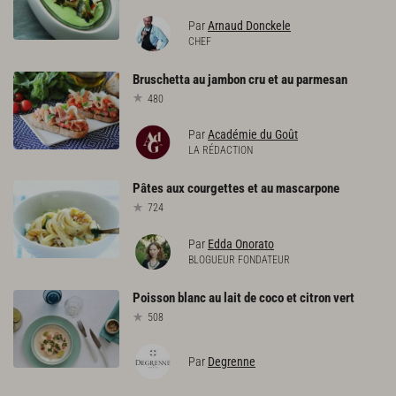
Par
Arnaud Donckele
CHEF
Bruschetta
au
jambon
cru
et
au
parmesan
480
Par
Académie du Goût
LA RÉDACTION
Pâtes
aux
courgettes
et
au
mascarpone
724
Par
Edda Onorato
BLOGUEUR FONDATEUR
Poisson
blanc
au
lait
de
coco
et
citron
vert
508
Par
Degrenne