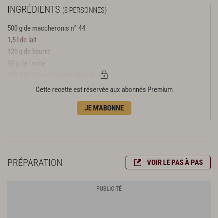
INGRÉDIENTS
(8 PERSONNES)
500 g de maccheronis n° 44
1,5 l de lait
120 g de beurre
90 g de farine
600 g de crème fraîche épaisse
150 g de gruyère
Cette recette est réservée aux abonnés Premium
Noix de muscade
JE M'ABONNE
Sel fin
Poivre du moulin
PRÉPARATION
VOIR LE PAS À PAS