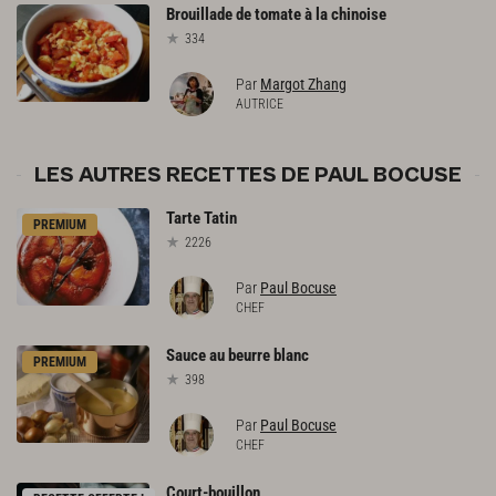
Brouillade
de
tomate
à
la
chinoise
334
Par
Margot Zhang
AUTRICE
LES AUTRES RECETTES DE PAUL BOCUSE
Tarte
Tatin
PREMIUM
2226
Par
Paul Bocuse
CHEF
Sauce
au
beurre
blanc
PREMIUM
398
Par
Paul Bocuse
CHEF
Court-bouillon