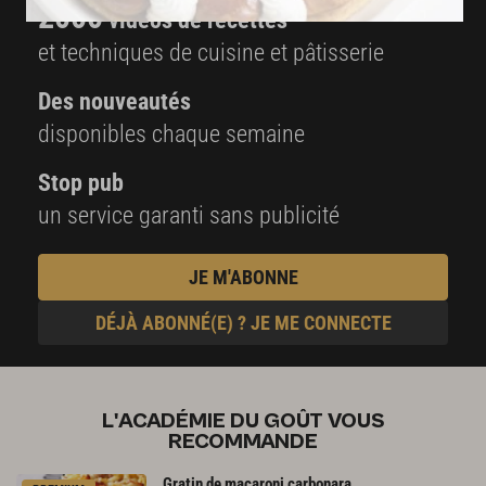
2000
vidéos de recettes
et techniques de cuisine et pâtisserie
Des nouveautés
disponibles chaque semaine
Stop pub
un service garanti sans publicité
JE M'ABONNE
DÉJÀ ABONNÉ(E) ? JE ME CONNECTE
L'ACADÉMIE DU GOÛT VOUS
RECOMMANDE
Gratin
de
macaroni
carbonara