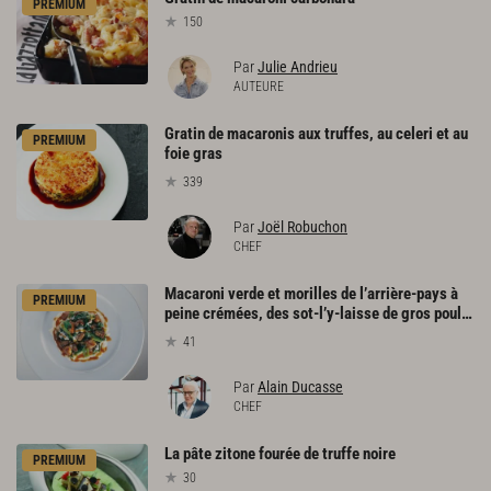
PREMIUM
150
Par
Julie Andrieu
AUTEURE
Gratin de macaronis aux truffes, au celeri et au
PREMIUM
foie gras
339
Par
Joël Robuchon
CHEF
Macaroni verde et morilles de l’arrière-pays à
PREMIUM
peine crémées, des sot-l’y-laisse de gros poulet fermier au poêlon, jus de rôti
41
Par
Alain Ducasse
CHEF
La
pâte
zitone
fourée
de
truffe
noire
PREMIUM
30