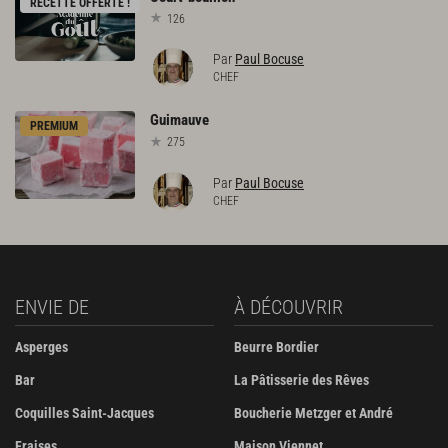
RECETTE OFFERTE !
126
Par
Paul Bocuse
CHEF
Guimauve
PREMIUM
275
Par
Paul Bocuse
CHEF
ENVIE DE
À DÉCOUVRIR
Asperges
Beurre Bordier
Bar
La Pâtisserie des Rêves
Coquilles Saint-Jacques
Boucherie Metzger et André
Fraises
Maison Viennet