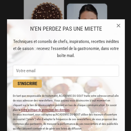
×
N’EN PERDEZ PAS UNE MIETTE
Techniques et conseils de chefs, inspirations, recettes inédites
et de saison : recevez l’essentiel de la gastronomie, dans votre
boîte mail.
AVEC VOTRE ABONNEMENT
S'INSCRIRE
PREMIUM
LA CUISINE DES CHEFS, ENFIN ACCESSIBLE !
En tant que responsable de traitement, ACADEMIE DU GOUT traite votre adresse email afin
de vous adresser des newsletters. Vous pouvez vous désinscrire à tout moment en
cliquant sur le lien de désinscription présent en bas de chaque communication. En savoir
8000
plus la
notre politique de protection des données
.
recettes exclusives
En vous inscrivant, vous acceptez qu'ACADEMIE DU GOUT utilise des traceurs d’ouverture
de courriel (“pixels”) afin d’adapter la fréquence de ses newsletters, de vous proposer des
partagées par vos chefs préférés
contenus plus pertinents, de mesurer la performance de ses newsletters et des publicités
qu’elles peuvent contenir et de gérer ses listes de diffusion.