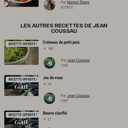
Par
Margot Zhang
AUTRICE
LES AUTRES RECETTES DE JEAN
COUSSAU
Crémeux
de
petit
pois
RECETTE OFFERTE !
168
Par
Jean Coussau
CHEF
Jus
de
veau
RECETTE OFFERTE !
24
Par
Jean Coussau
CHEF
Beurre
clarifié
RECETTE OFFERTE !
22