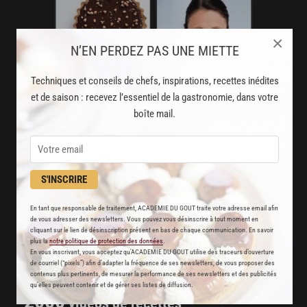
×
N’EN PERDEZ PAS UNE MIETTE
Techniques et conseils de chefs, inspirations, recettes inédites
et de saison : recevez l’essentiel de la gastronomie, dans votre
boîte mail.
AVEC VOTRE ABONNEMENT
S'INSCRIRE
PREMIUM
LA CUISINE DES CHEFS, ENFIN ACCESSIBLE !
En tant que responsable de traitement, ACADEMIE DU GOUT traite votre adresse email afin
de vous adresser des newsletters. Vous pouvez vous désinscrire à tout moment en
cliquant sur le lien de désinscription présent en bas de chaque communication. En savoir
8000
plus la
notre politique de protection des données
.
recettes exclusives
En vous inscrivant, vous acceptez qu'ACADEMIE DU GOUT utilise des traceurs d’ouverture
de courriel (“pixels”) afin d’adapter la fréquence de ses newsletters, de vous proposer des
partagées par vos chefs préférés
contenus plus pertinents, de mesurer la performance de ses newsletters et des publicités
qu’elles peuvent contenir et de gérer ses listes de diffusion.
2000
vidéos de recettes