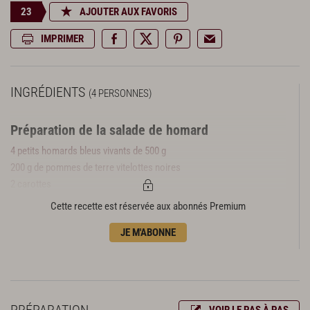
23
AJOUTER AUX FAVORIS
IMPRIMER
INGRÉDIENTS
(4 PERSONNES)
Préparation de la salade de homard
4 petits homards bleus vivants de 500 g
200 g de pommes de terre vitelottes noires
2 carottes
2 oignons
Cette recette est réservée aux abonnés Premium
4 l d’eau
JE M'ABONNE
68 g de sel (17 g/l d’eau)
12 g de poivre en grain
2 tomates bien mûres
Quelques brins de ciboulette
50 g de mayonnaise
PRÉPARATION
VOIR LE PAS À PAS