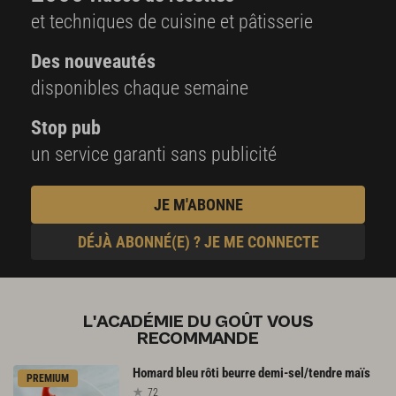
et techniques de cuisine et pâtisserie
Des nouveautés
disponibles chaque semaine
Stop pub
un service garanti sans publicité
JE M'ABONNE
DÉJÀ ABONNÉ(E) ? JE ME CONNECTE
L'ACADÉMIE DU GOÛT VOUS
RECOMMANDE
Homard
bleu
rôti
beurre
demi-sel/tendre
maïs
PREMIUM
72