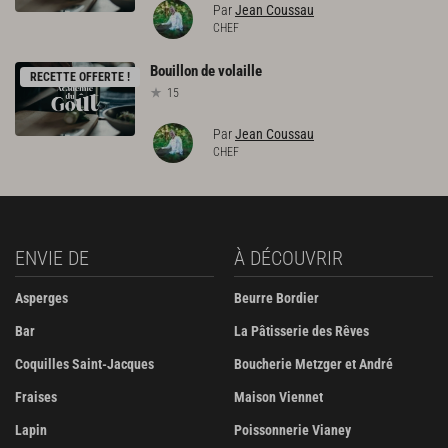
Par
Jean Coussau
CHEF
Bouillon
de
volaille
RECETTE OFFERTE !
15
Par
Jean Coussau
CHEF
ENVIE DE
À DÉCOUVRIR
Asperges
Beurre Bordier
Bar
La Pâtisserie des Rêves
Coquilles Saint-Jacques
Boucherie Metzger et André
Fraises
Maison Viennet
Lapin
Poissonnerie Vianey