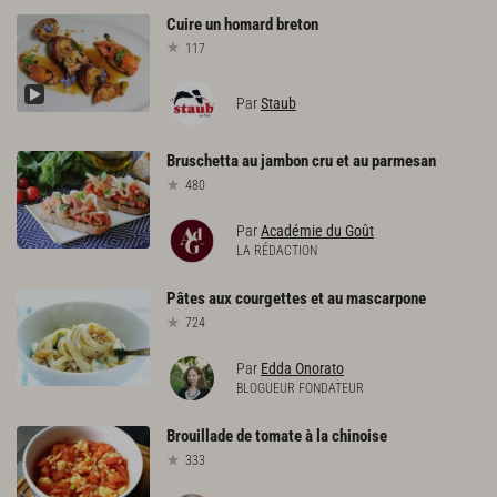
Cuire
un
homard
breton
117
Par
Staub
Bruschetta
au
jambon
cru
et
au
parmesan
480
Par
Académie du Goût
LA RÉDACTION
Pâtes
aux
courgettes
et
au
mascarpone
724
Par
Edda Onorato
BLOGUEUR FONDATEUR
Brouillade
de
tomate
à
la
chinoise
333