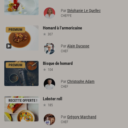
Par
Stéphanie Le Quellec
CHEFFE
Homard
à
l’armoricaine
PREMIUM
307
Par
Alain Ducasse
CHEF
Bisque
de
homard
PREMIUM
104
Par
Christophe Adam
CHEF
Lobster
roll
RECETTE OFFERTE !
185
Par
Grégory Marchand
CHEF