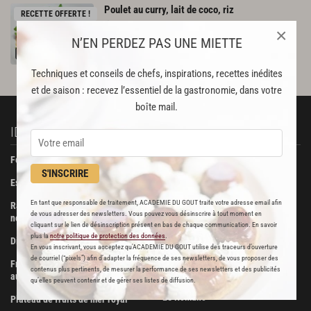
Poulet
au
curry,
lait
de
coco,
riz
RECETTE OFFERTE !
1689
×
N’EN PERDEZ PAS UNE MIETTE
Par
Alain Ducasse
CHEF
Techniques et conseils de chefs, inspirations, recettes inédites
et de saison : recevez l’essentiel de la gastronomie, dans votre
boîte mail.
IDÉES RECETTES
À DÉCOUVRIR
Foie gras de canard confit
Beurre Bordier
S'INSCRIRE
Escalopes de foie gras poêlées
La Pâtisserie des Rêves
En tant que responsable de traitement, ACADEMIE DU GOUT traite votre adresse email afin
Ravioli de foie gras aux truffes
Boucherie Metzger et André
de vous adresser des newsletters. Vous pouvez vous désinscrire à tout moment en
noires
cliquant sur le lien de désinscription présent en bas de chaque communication. En savoir
Maison Viennet
plus la
notre politique de protection des données
.
Dinde farcie aux fruits secs
En vous inscrivant, vous acceptez qu'ACADEMIE DU GOUT utilise des traceurs d’ouverture
Poissonnerie Vianey
de courriel (“pixels”) afin d’adapter la fréquence de ses newsletters, de vous proposer des
Fricassée de volaille de Bresse
contenus plus pertinents, de mesurer la performance de ses newsletters et des publicités
Les Trois Dômes
aux morilles
qu’elles peuvent contenir et de gérer ses listes de diffusion.
Le Romano
Plateau de fruits de mer royal