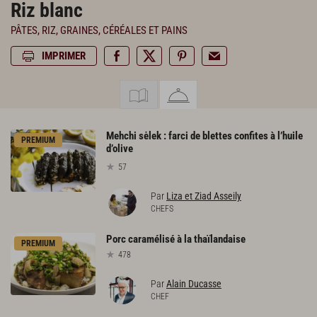
Riz blanc
PÂTES, RIZ, GRAINES, CÉRÉALES ET PAINS
IMPRIMER
Mehchi sėlek : farci de blettes confites à l’huile
PREMIUM
d’olive
57
Par
Liza et Ziad Asseily
CHEFS
Porc
caramélisé
à
la
thaïlandaise
PREMIUM
478
Par
Alain Ducasse
CHEF