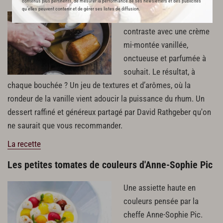
contenus plus pertinents, de mesurer la performance de ses newsletters et des publicités
qu’elles peuvent contenir et de gérer ses listes de diffusion.
La légèreté du baba
contraste avec une crème
mi-montée vanillée,
onctueuse et parfumée à
souhait. Le résultat, à
chaque bouchée ? Un jeu de textures et d’arômes, où la
rondeur de la vanille vient adoucir la puissance du rhum. Un
dessert raffiné et généreux partagé par David Rathgeber qu'on
ne saurait que vous recommander.
La recette
Les petites tomates de couleurs d'Anne-Sophie Pic
Une assiette haute en
couleurs pensée par la
cheffe Anne-Sophie Pic.