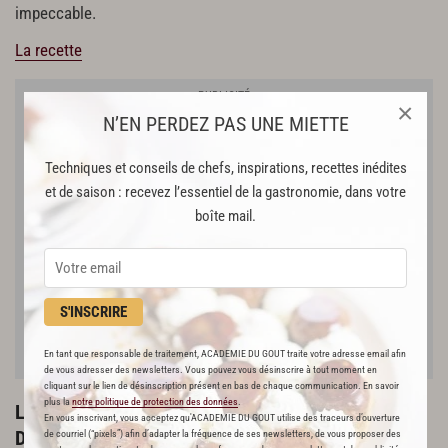
impeccable.
La recette
×
N’EN PERDEZ PAS UNE MIETTE
Techniques et conseils de chefs, inspirations, recettes inédites
et de saison : recevez l’essentiel de la gastronomie, dans votre
boîte mail.
S'INSCRIRE
En tant que responsable de traitement, ACADEMIE DU GOUT traite votre adresse email afin
de vous adresser des newsletters. Vous pouvez vous désinscrire à tout moment en
cliquant sur le lien de désinscription présent en bas de chaque communication. En savoir
plus la
notre politique de protection des données
.
Les babas au rhum, crème mi-montée vanillée de
En vous inscrivant, vous acceptez qu'ACADEMIE DU GOUT utilise des traceurs d’ouverture
David Rathgeber
de courriel (“pixels”) afin d’adapter la fréquence de ses newsletters, de vous proposer des