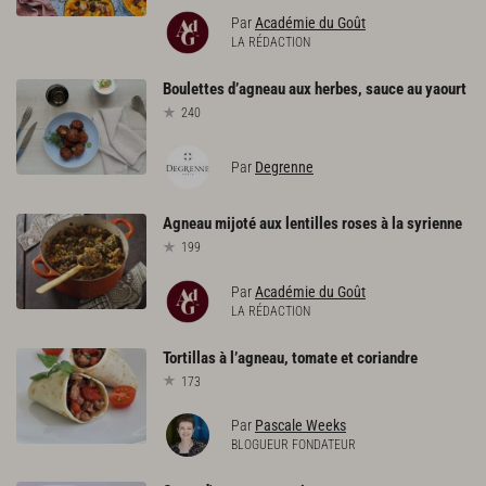
Par
Académie du Goût
LA RÉDACTION
Boulettes
d’agneau
aux
herbes,
sauce
au
yaourt
240
Par
Degrenne
Agneau
mijoté
aux
lentilles
roses
à
la
syrienne
199
Par
Académie du Goût
LA RÉDACTION
Tortillas
à
l’agneau,
tomate
et
coriandre
173
Par
Pascale Weeks
BLOGUEUR FONDATEUR