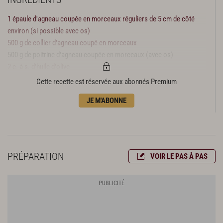
1 épaule d'agneau coupée en morceaux réguliers de 5 cm de côté
environ (si possible avec os)
500 g de collier d'agneau coupé en morceaux
500 g de poitrine d'agneau coupée en morceaux (avec os)
2 c. à s. d'huile d'olive
3 carottes
Cette recette est réservée aux abonnés Premium
3 oignons
JE M'ABONNE
4 gousses d'ail
2 tomates
1 c. à s. de farine
20 g de beurre doux
10 cl de vin blanc sec
PRÉPARATION
VOIR LE PAS À PAS
1 bouquet garni (persil, laurier, thym)
Sel
Poivre
8 petites pommes de terre
8 petits navets
1 kg de petits pois