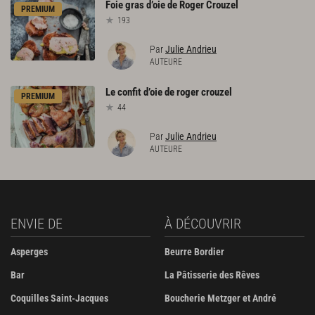
Foie
gras
d’oie
de
Roger
Crouzel
PREMIUM
193
Par
Julie Andrieu
AUTEURE
Le
confit
d’oie
de
roger
crouzel
PREMIUM
44
Par
Julie Andrieu
AUTEURE
ENVIE DE
À DÉCOUVRIR
Asperges
Beurre Bordier
Bar
La Pâtisserie des Rêves
Coquilles Saint-Jacques
Boucherie Metzger et André