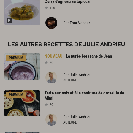
Curry
d'agneau
au
tapioca
126
Par
Four Vapeur
LES AUTRES RECETTES DE JULIE ANDRIEU
La
purée
bressane
de
Jean
PREMIUM
20
Par
Julie Andrieu
AUTEURE
Tarte
aux
noix
et
à
la
confiture
de
groseille
de
PREMIUM
Mimi
59
Par
Julie Andrieu
AUTEURE