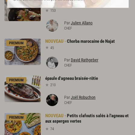
gratin dauphinois
153
Par
Julien Allano
CHEF
Chorba
marocaine
de
Najat
PREMIUM
45
Par
David Rathgeber
CHEF
épaule
d’agneau
braisée-rôtie
PREMIUM
210
Par
Joël Robuchon
CHEF
Petits clafoutis salés à l'agneau et
PREMIUM
aux asperges vertes
74