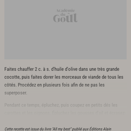
1,5 kg de fèves
2 jeunes courgettes
Faites chauffer 2 c. à s. d'huile d'olive dans une très grande
cocotte, puis faites dorer les morceaux de viande de tous les
côtés. Procédez en plusieurs fois afin de ne pas les
superposer.
Pendant ce temps, épluchez, puis coupez en petits dés les
carottes et les oignons. Épluchez les gousses d'ail et écrasez-
les. Concassez les tomates et épépinez-les.
Cette recette est issue du livre "All my best" publié aux Éditions Alain