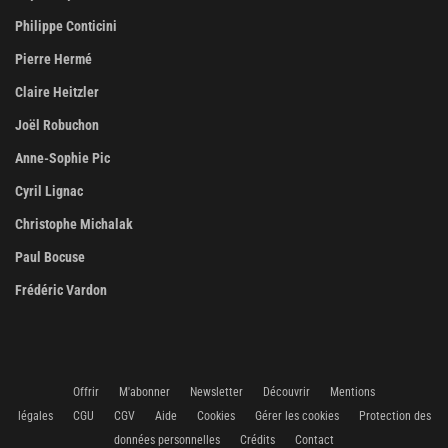
Philippe Conticini
Pierre Hermé
Claire Heitzler
Joël Robuchon
Anne-Sophie Pic
Cyril Lignac
Christophe Michalak
Paul Bocuse
Frédéric Vardon
Offrir
M'abonner
Newsletter
Découvrir
Mentions
légales
CGU
CGV
Aide
Cookies
Gérer les cookies
Protection des
données personnelles
Crédits
Contact