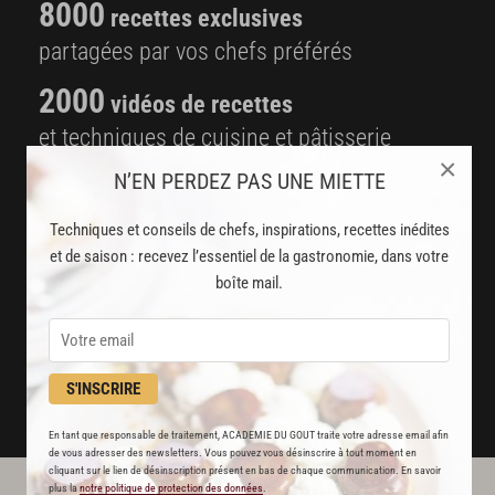
8000
recettes exclusives
partagées par vos chefs préférés
2000
vidéos de recettes
et techniques de cuisine et pâtisserie
×
N’EN PERDEZ PAS UNE MIETTE
Des nouveautés
disponibles chaque semaine
Techniques et conseils de chefs, inspirations, recettes inédites
et de saison : recevez l’essentiel de la gastronomie, dans votre
Stop pub
boîte mail.
un service garanti sans publicité
JE M'ABONNE
S'INSCRIRE
DÉJÀ ABONNÉ(E) ? JE ME CONNECTE
En tant que responsable de traitement, ACADEMIE DU GOUT traite votre adresse email afin
de vous adresser des newsletters. Vous pouvez vous désinscrire à tout moment en
cliquant sur le lien de désinscription présent en bas de chaque communication. En savoir
plus la
notre politique de protection des données
.