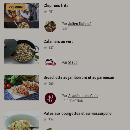
Chipirons
frits
PREMIUM
251
Par
Julien Duboué
CHEF
Calamars
au
vert
147
Par
Staub
Bruschetta
au
jambon
cru
et
au
parmesan
480
Par
Académie du Goût
LA RÉDACTION
Pâtes
aux
courgettes
et
au
mascarpone
724