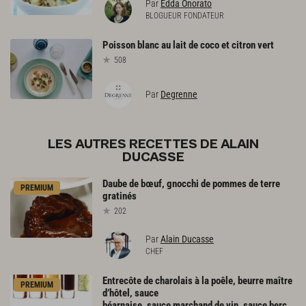
Par
Edda Onorato
BLOGUEUR FONDATEUR
Poisson
blanc
au
lait
de
coco
et
citron
vert
508
Par
Degrenne
LES AUTRES RECETTES DE ALAIN
DUCASSE
Daube
de
bœuf,
gnocchi
de
pommes
de
terre
PREMIUM
gratinés
202
Par
Alain Ducasse
CHEF
Entrecôte de charolais à la poêle, beurre maître
PREMIUM
d’hôtel, sauce
béarnaise, sauce marchand de vin, sauce bercy, sauce bordelaise