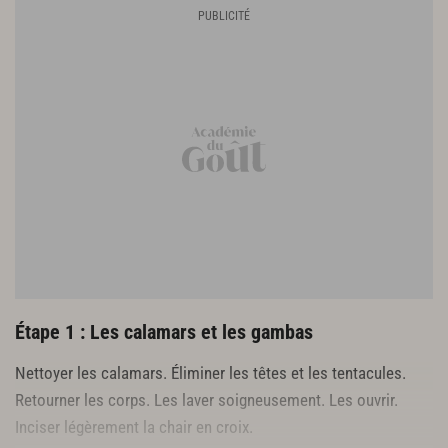
Le pistou citronné
80 g de parmesan râpé
100 g de pistou de basilic
100 g de beurre
Le jus d’un citron
La pulpe de citron confit
2 citrons confits
Le persil frit
1/2 botte de persil
Étape 1 : Les calamars et les gambas
Nettoyer les calamars. Éliminer les têtes et les tentacules.
Retourner les corps. Les laver soigneusement. Les ouvrir.
Inciser légèrement la chair en croix.