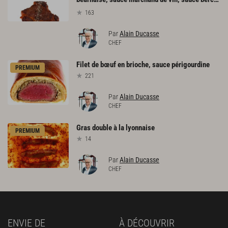
163
Par
Alain Ducasse
CHEF
Filet
de
bœuf
en
brioche,
sauce
périgourdine
PREMIUM
221
Par
Alain Ducasse
CHEF
Gras
double
à
la
lyonnaise
PREMIUM
14
Par
Alain Ducasse
CHEF
ENVIE DE
À DÉCOUVRIR