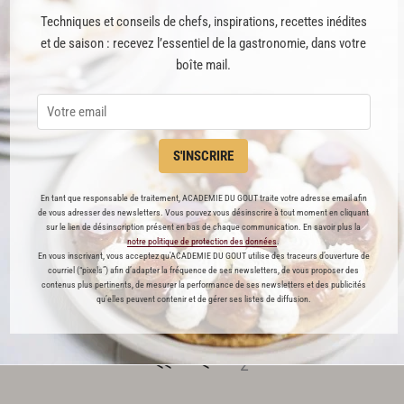
Techniques et conseils de chefs, inspirations, recettes inédites
et de saison : recevez l’essentiel de la gastronomie, dans votre
boîte mail.
Süri bohne comme en
Alsace
S'INSCRIRE
9
En tant que responsable de traitement, ACADEMIE DU GOUT traite votre adresse email afin
de vous adresser des newsletters. Vous pouvez vous désinscrire à tout moment en cliquant
sur le lien de désinscription présent en bas de chaque communication. En savoir plus la
Par
Julie Andrieu
notre politique de protection des données
.
AUTEURE
En vous inscrivant, vous acceptez qu'ACADEMIE DU GOUT utilise des traceurs d’ouverture de
courriel (“pixels”) afin d’adapter la fréquence de ses newsletters, de vous proposer des
contenus plus pertinents, de mesurer la performance de ses newsletters et des publicités
qu’elles peuvent contenir et de gérer ses listes de diffusion.
<<
<
2