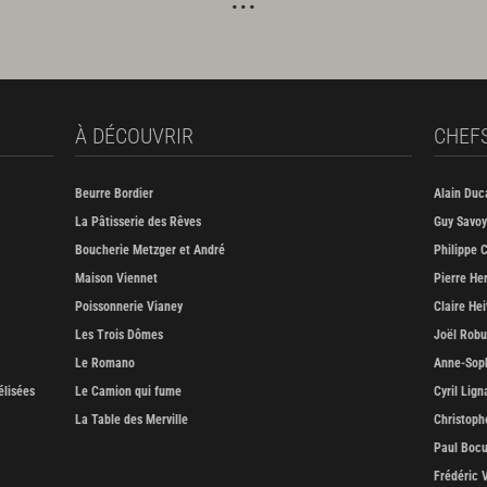
À DÉCOUVRIR
CHEF
Beurre Bordier
Alain Duc
La Pâtisserie des Rêves
Guy Savoy
Boucherie Metzger et André
Philippe C
Maison Viennet
Pierre He
Poissonnerie Vianey
Claire Hei
Les Trois Dômes
Joël Rob
Le Romano
Anne-Soph
élisées
Le Camion qui fume
Cyril Lign
La Table des Merville
Christoph
Paul Boc
Frédéric 