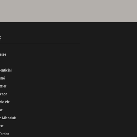
S
asse
onticini
rmé
tzler
uchon
ie Pic
ac
e Michalak
use
Vardon