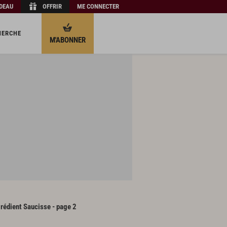
ADEAU
OFFRIR
ME CONNECTER
HERCHE
M'ABONNER
grédient Saucisse - page 2