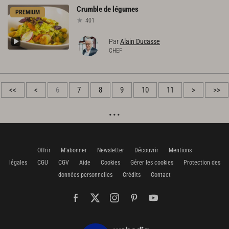
Crumble
de
légumes
PREMIUM
401
Par
Alain Ducasse
CHEF
<<
<
6
7
8
9
10
11
>
>>
Offrir
M'abonner
Newsletter
Découvrir
Mentions
légales
CGU
CGV
Aide
Cookies
Gérer les cookies
Protection des
données personnelles
Crédits
Contact