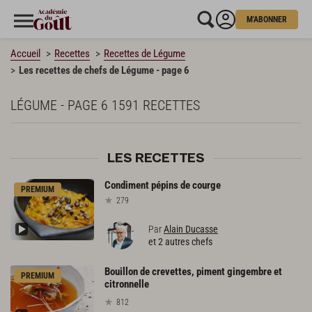
M'ABONNER
Accueil
Recettes
Recettes de Légume
Les recettes de chefs de Légume - page 6
LÉGUME - PAGE 6
1591 RECETTES
LES RECETTES
Condiment
pépins
de
courge
PREMIUM
279
Par
Alain Ducasse
et 2 autres chefs
Bouillon de crevettes, piment gingembre et
PREMIUM
citronnelle
812