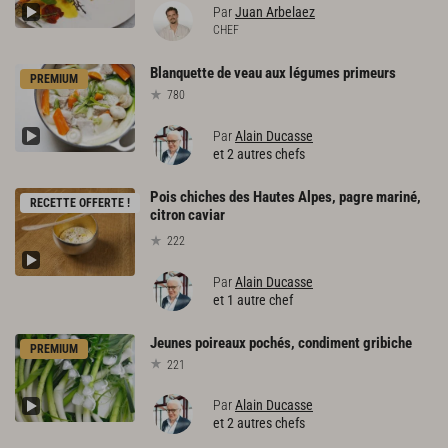
Par
Juan Arbelaez
CHEF
Blanquette
de
veau
aux
légumes
primeurs
PREMIUM
780
Par
Alain Ducasse
et 2 autres chefs
Pois chiches des Hautes Alpes, pagre mariné,
RECETTE OFFERTE !
citron caviar
222
Par
Alain Ducasse
et 1 autre chef
Jeunes
poireaux
pochés,
condiment
gribiche
PREMIUM
221
Par
Alain Ducasse
et 2 autres chefs