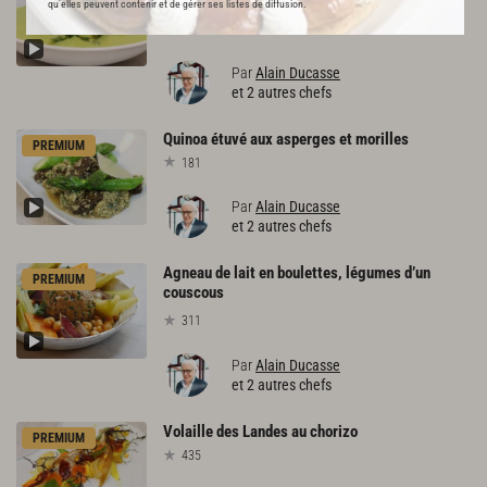
qu’elles peuvent contenir et de gérer ses listes de diffusion.
641
Par
Alain Ducasse
et 2 autres chefs
Quinoa
étuvé
aux
asperges
et
morilles
PREMIUM
181
Par
Alain Ducasse
et 2 autres chefs
Agneau de lait en boulettes, légumes d’un
PREMIUM
couscous
311
Par
Alain Ducasse
et 2 autres chefs
Volaille
des
Landes
au
chorizo
PREMIUM
435