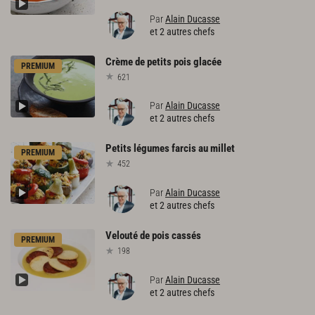
Par
Alain Ducasse
et 2 autres chefs
Crème
de
petits
pois
glacée
PREMIUM
621
Par
Alain Ducasse
et 2 autres chefs
Petits
légumes
farcis
au
millet
PREMIUM
452
Par
Alain Ducasse
et 2 autres chefs
Velouté
de
pois
cassés
PREMIUM
198
Par
Alain Ducasse
et 2 autres chefs