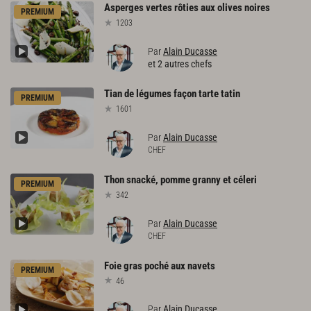
Asperges
vertes
rôties
aux
olives
noires
PREMIUM
1203
Par
Alain Ducasse
et 2 autres chefs
Tian
de
légumes
façon
tarte
tatin
PREMIUM
1601
Par
Alain Ducasse
CHEF
Thon
snacké,
pomme
granny
et
céleri
PREMIUM
342
Par
Alain Ducasse
CHEF
Foie
gras
poché
aux
navets
PREMIUM
46
Par
Alain Ducasse