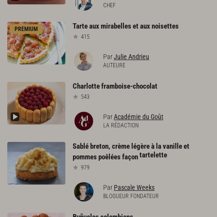
CHEF
Tarte
aux
mirabelles
et
aux
noisettes
PREMIUM
415
Par
Julie Andrieu
AUTEURE
Charlotte
framboise-chocolat
543
Par
Académie du Goût
LA RÉDACTION
Sablé breton, crème légère à la vanille et
tartelette
pommes poêlées façon
979
Par
Pascale Weeks
BLOGUEUR FONDATEUR
Buñuelos
colombiens