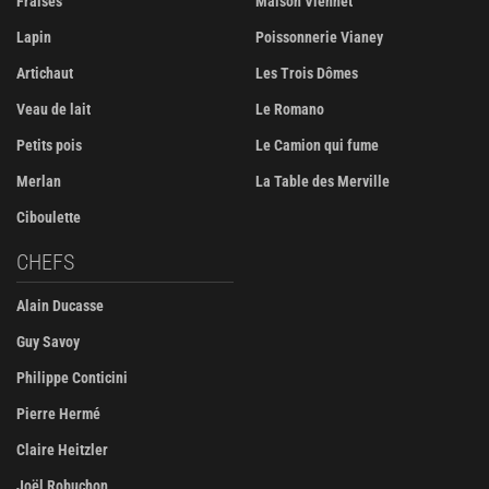
Fraises
Maison Viennet
Lapin
Poissonnerie Vianey
Artichaut
Les Trois Dômes
Veau de lait
Le Romano
Petits pois
Le Camion qui fume
Merlan
La Table des Merville
Ciboulette
CHEFS
Alain Ducasse
Guy Savoy
Philippe Conticini
Pierre Hermé
Claire Heitzler
Joël Robuchon