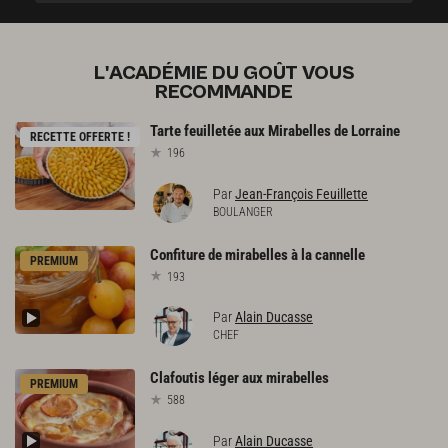
L'ACADÉMIE DU GOÛT VOUS
RECOMMANDE
Tarte
feuilletée
aux
Mirabelles
de
Lorraine
RECETTE OFFERTE !
196
Par
Jean-François Feuillette
BOULANGER
Confiture
de
mirabelles
à
la
cannelle
PREMIUM
193
Par
Alain Ducasse
CHEF
Clafoutis
léger
aux
mirabelles
PREMIUM
588
Par
Alain Ducasse