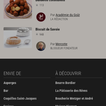
113
Par
Académie du Goût
LA RÉDACTION
Biscuit
de
Savoie
948
Par
Mercotte
BLOGUEUR FONDATEUR
ENVIE DE
À DÉCOUVRIR
Asperges
Beurre Bordier
Bar
La Pâtisserie des Rêves
Coquilles Saint-Jacques
Boucherie Metzger et André