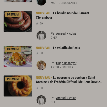
MAÎTRE CHOCOLATIER
Le boudin noir de Clément
PREMIUM
Clérambour
19
Par
Arnaud Nicolas
CHEF
La
volaille
du
Patis
PREMIUM
38
Par
Hugo Desnoyer
ARTISAN BOUCHER
La couronne de cochon « Saint
PREMIUM
Antoine » de Frédéric Riffaud, Meilleur Ouvrier de France
50
Par
Arnaud Nicolas
CHEF