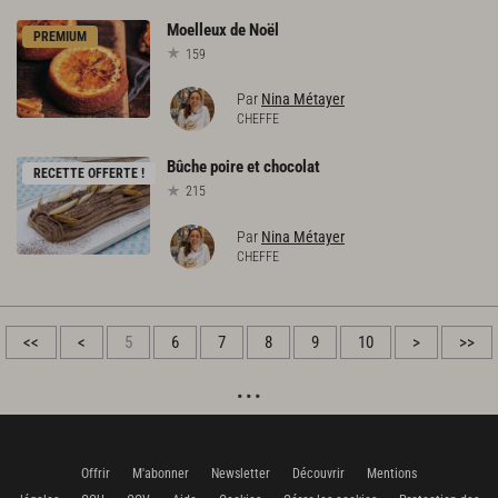
Moelleux
de
Noël
PREMIUM
159
Par
Nina Métayer
CHEFFE
Bûche
poire
et
chocolat
RECETTE OFFERTE !
215
Par
Nina Métayer
CHEFFE
<<
<
5
6
7
8
9
10
>
>>
Offrir
M'abonner
Newsletter
Découvrir
Mentions