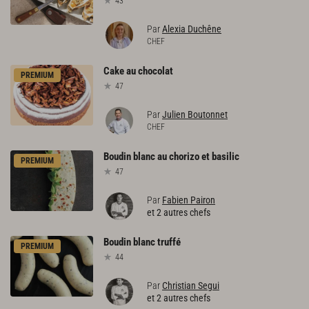
43
Par
Alexia Duchêne
CHEF
Cake
au
chocolat
PREMIUM
47
Par
Julien Boutonnet
CHEF
Boudin
blanc
au
chorizo
et
basilic
PREMIUM
47
Par
Fabien Pairon
et 2 autres chefs
Boudin
blanc
truffé
PREMIUM
44
Par
Christian Segui
et 2 autres chefs