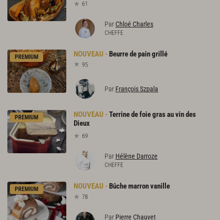
61
Par
Chloé Charles
CHEFFE
Beurre
de
pain
grillé
PREMIUM
95
Par
François Szpala
Terrine de foie gras au vin des
PREMIUM
Dieux
69
Par
Hélène Darroze
CHEFFE
Bûche
marron
vanille
PREMIUM
78
Par
Pierre Chauvet