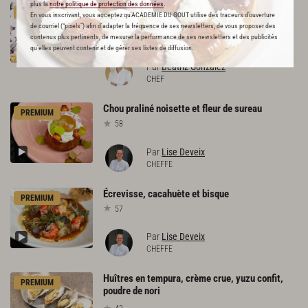
plus la
notre politique de protection des données
.
Aguachile d'huître et fruit de la
PREMIUM
En vous inscrivant, vous acceptez qu'ACADEMIE DU GOUT utilise des traceurs d’ouverture
passion
de courriel (“pixels”) afin d’adapter la fréquence de ses newsletters, de vous proposer des
contenus plus pertinents, de mesurer la performance de ses newsletters et des publicités
149
qu’elles peuvent contenir et de gérer ses listes de diffusion.
Par
Beatriz Gonzalez
CHEF
Chou
praliné
noisette
et
fleur
de
sureau
PREMIUM
58
Par
Lise Deveix
CHEFFE
Écrevisse,
cacahuète
et
bisque
PREMIUM
57
Par
Lise Deveix
CHEFFE
Huîtres en tempura, crème crue, yuzu confit,
PREMIUM
poudre de nori