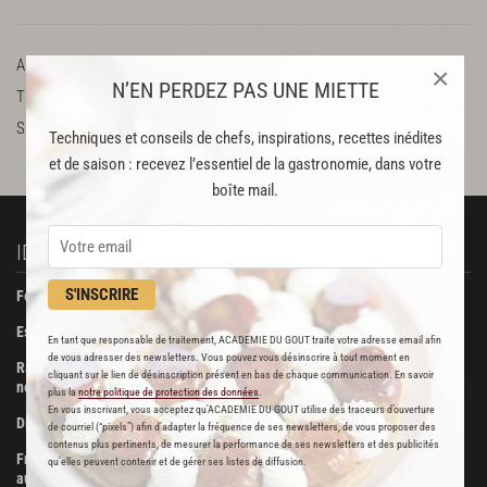
ADRESSE
79 rue Saint-Dominique, 75007 Paris
×
N’EN PERDEZ PAS UNE MIETTE
TÉLÉPHONE
01 47 05 49 75
SUR LE WEB
http://www.thoumieux.fr/fr/accueil
Techniques et conseils de chefs, inspirations, recettes inédites
et de saison : recevez l’essentiel de la gastronomie, dans votre
boîte mail.
IDÉES RECETTES
À DÉCOUVRIR
S'INSCRIRE
Foie gras de canard confit
Beurre Bordier
Escalopes de foie gras poêlées
La Pâtisserie des Rêves
En tant que responsable de traitement, ACADEMIE DU GOUT traite votre adresse email afin
de vous adresser des newsletters. Vous pouvez vous désinscrire à tout moment en
Ravioli de foie gras aux truffes
Boucherie Metzger et André
cliquant sur le lien de désinscription présent en bas de chaque communication. En savoir
noires
plus la
notre politique de protection des données
.
Maison Viennet
En vous inscrivant, vous acceptez qu'ACADEMIE DU GOUT utilise des traceurs d’ouverture
Dinde farcie aux fruits secs
de courriel (“pixels”) afin d’adapter la fréquence de ses newsletters, de vous proposer des
Poissonnerie Vianey
contenus plus pertinents, de mesurer la performance de ses newsletters et des publicités
Fricassée de volaille de Bresse
qu’elles peuvent contenir et de gérer ses listes de diffusion.
Les Trois Dômes
aux morilles