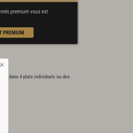
bonnés premium
vous est
T PREMIUM
×
sposer dans 4 plats individuels ou des
in.
rde.