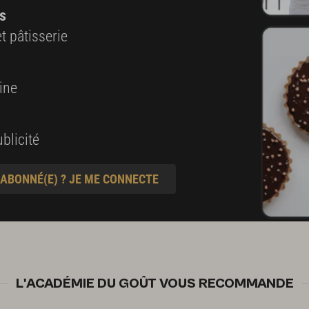
s
t pâtisserie
ine
blicité
 ABONNÉ(E) ? JE ME CONNECTE
L'ACADÉMIE DU GOÛT VOUS RECOMMANDE