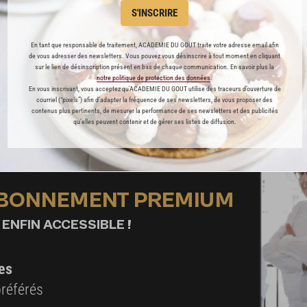
Assaisonner de sel et de poivre puis ajouter les dés de c
S'INSCRIRE
Mélanger jusqu’à ce que le fromage soit entièrement fon
En tant que responsable de traitement, ACADEMIE DU GOUT traite votre adresse email afin
Répartir le fromage fondu dans les plats individuels et 
de vous adresser des newsletters. Vous pouvez vous désinscrire à tout moment en cliquant
sur le lien de désinscription présent en bas de chaque communication. En savoir plus la
Servir bien chaud accompagné de frites ou d’une salade v
notre politique de protection des données
.
En vous inscrivant, vous acceptez qu'ACADEMIE DU GOUT utilise des traceurs d’ouverture de
courriel (“pixels”) afin d’adapter la fréquence de ses newsletters, de vous proposer des
contenus plus pertinents, de mesurer la performance de ses newsletters et des publicités
Cette recette est réservée aux abonnés Premium
qu’elles peuvent contenir et de gérer ses listes de diffusion.
ABONNEMENT PREMIUM
 ENFIN ACCESSIBLE !
es
préférés