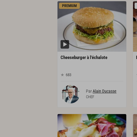
PREMIUM
Cheeseburger
à
l'échalote
683
Par
Alain Ducasse
CHEF