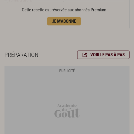
4 jaunes d’œufs
30 g de poudre à crème
Cette recette est réservée aux abonnés Premium
335 g de poudre d’amandes
JE M'ABONNE
390 g de sucre semoule
1 1/2 gousse de vanille
le zeste de 2 citrons finement râpé
Montage, cuisson et présentation
PRÉPARATION
VOIR LE PAS À PAS
segments de pamplemousse rose tranché à vif
nappage neutre