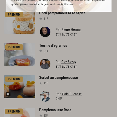
contenus plus pertinents, de mesurer la performance de ses newsletters et des publicités
RECOMMANDE
qu’elles peuvent contenir et de gérer ses listes de diffusion.
Chou
pamplemousse
et
népita
PREMIUM
115
Par
Pierre Hermé
et 1 autre chef
Terrine
d’agrumes
PREMIUM
314
Par
Guy Savoy
et 1 autre chef
Sorbet
au
pamplemousse
PREMIUM
115
Par
Alain Ducasse
CHEF
Pamplemousse
Rosa
PREMIUM
154