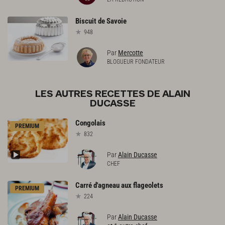
Biscuit
de
Savoie
948
Par
Mercotte
BLOGUEUR FONDATEUR
LES AUTRES RECETTES DE ALAIN
DUCASSE
Congolais
PREMIUM
832
Par
Alain Ducasse
CHEF
Carré
d'agneau
aux
flageolets
PREMIUM
224
Par
Alain Ducasse