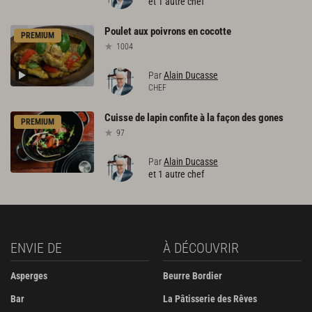
et 1 autre chef
Poulet
aux
poivrons
en
cocotte
PREMIUM
1004
Par
Alain Ducasse
CHEF
Cuisse
de
lapin
confite
à
la
façon
des
gones
PREMIUM
97
Par
Alain Ducasse
et 1 autre chef
ENVIE DE
À DÉCOUVRIR
Asperges
Beurre Bordier
Bar
La Pâtisserie des Rêves