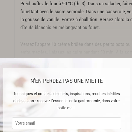
Préchauffez le four à 90 °C (th. 3). Dans un saladier, fait
fouettant avec le sucre semoule. Dans une casserole, ver
la gousse de vanille. Portez à ébullition. Versez alors la
d’œufs blanchis en mélangeant au fouet.
Versez l’appareil à crème brûlée dans des petits pots ou
enfournez-les. Laissez-les cuire pendant 50 min. À la sorti
température ambiante.
Cette recette est issue du livre "Desserts Savoy" publié aux Éditions Al
N’EN PERDEZ PAS UNE MIETTE
Cette recette est réservée aux abonnés Premium
Techniques et conseils de chefs, inspirations, recettes inédites
et de saison : recevez l’essentiel de la gastronomie, dans votre
boîte mail.
ABONNEMENT PREMIUM
 ENFIN ACCESSIBLE !