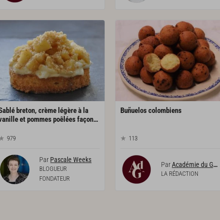
Sablé breton, crème légère à la
Buñuelos
colombiens
vanille et pommes poêlées façon tartelette
979
113
Par
Pascale Weeks
Par
Académie du Goût
BLOGUEUR
LA RÉDACTION
FONDATEUR