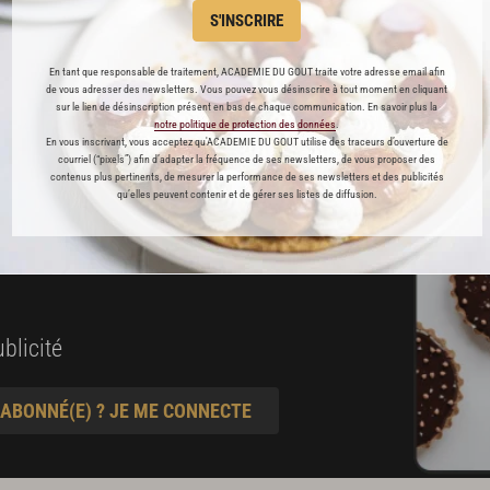
S'INSCRIRE
es
En tant que responsable de traitement, ACADEMIE DU GOUT traite votre adresse email afin
de vous adresser des newsletters. Vous pouvez vous désinscrire à tout moment en cliquant
préférés
sur le lien de désinscription présent en bas de chaque communication. En savoir plus la
notre politique de protection des données
.
En vous inscrivant, vous acceptez qu'ACADEMIE DU GOUT utilise des traceurs d’ouverture de
s
courriel (“pixels”) afin d’adapter la fréquence de ses newsletters, de vous proposer des
t pâtisserie
contenus plus pertinents, de mesurer la performance de ses newsletters et des publicités
qu’elles peuvent contenir et de gérer ses listes de diffusion.
ine
blicité
 ABONNÉ(E) ? JE ME CONNECTE