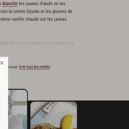
es
blanchir
les jaunes d’œufs en les
sez la crème liquide et les graines de
 crème vanille chaude sur les jaunes
 dans des plats à œufs en porcelaine et
e du four, laissez refroidir à
×
ain Ducasse.
Voir tous les crédits