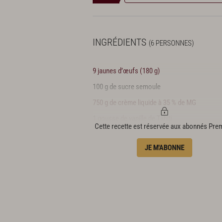
INGRÉDIENTS
(6 PERSONNES)
9 jaunes d’œufs (180 g)
100 g de sucre semoule
750 g de crème liquide à 35 % de MG
1 gousse de vanille de Tahiti
Cette recette est réservée aux abonnés Pr
10 g de sucre cassonade
JE M'ABONNE