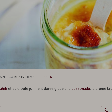
 MN
REPOS
30 MN
DESSERT
ahiti
et sa croûte joliment dorée grâce à la
cassonade
, la crème br